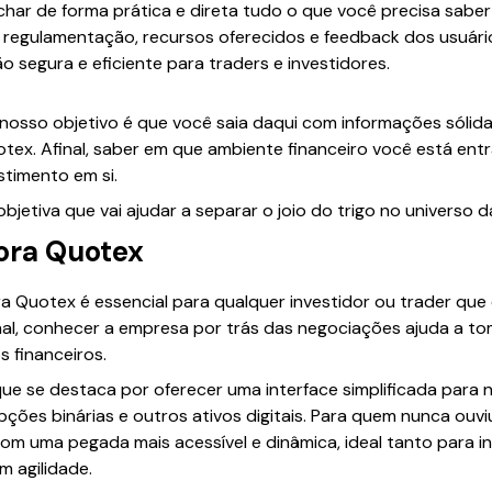
char de forma prática e direta tudo o que você precisa sabe
, regulamentação, recursos oferecidos e feedback dos usuár
 segura e eficiente para traders e investidores.
osso objetivo é que você saia daqui com informações sólidas
tex. Afinal, saber em que ambiente financeiro você está ent
stimento em si.
jetiva que vai ajudar a separar o joio do trigo no universo d
tora Quotex
a Quotex é essencial para qualquer investidor ou trader que
nal, conhecer a empresa por trás das negociações ajuda a to
s financeiros.
e se destaca por oferecer uma interface simplificada para n
ões binárias e outros ativos digitais. Para quem nunca ouviu
m uma pegada mais acessível e dinâmica, ideal tanto para i
m agilidade.