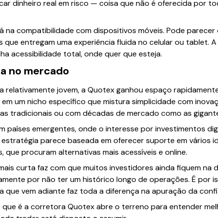
car dinheiro real em risco — coisa que não é oferecida por t
 na compatibilidade com dispositivos móveis. Pode parecer c
 que entregam uma experiência fluida no celular ou tablet. 
ha acessibilidade total, onde quer que esteja.
ça no mercado
a relativamente jovem, a Quotex ganhou espaço rapidamente
r em um nicho específico que mistura simplicidade com inova
lsas tradicionais ou com décadas de mercado como as gigante
m países emergentes, onde o interesse por investimentos digi
A estratégia parece baseada em oferecer suporte em vários 
que procuram alternativas mais acessíveis e online.
 mais curta faz com que muitos investidores ainda fiquem na
mente por não ter um histórico longo de operações. É por is
 que vem adiante faz toda a diferença na apuração da confia
o que é a corretora Quotex abre o terreno para entender mel