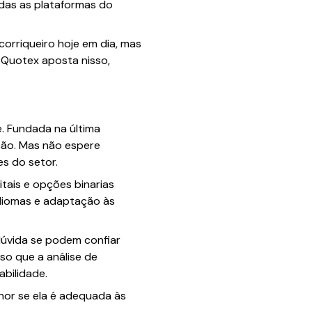
odas as plataformas do
orriqueiro hoje em dia, mas
A Quotex aposta nisso,
. Fundada na última
ção. Mas não espere
s do setor.
tais e opções binarias
idiomas e adaptação às
 dúvida se podem confiar
so que a análise de
bilidade.
hor se ela é adequada às