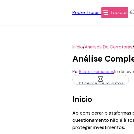
Tópicos
Pocketfxbrasil
/
Início
Analises De Corretoras
Análise Comple
Por
Beatriz Fernandes
15 de fev
23 cerca de minutos
Início
Ao considerar plataformas p
questionamento não é à toa
proteger investimentos.