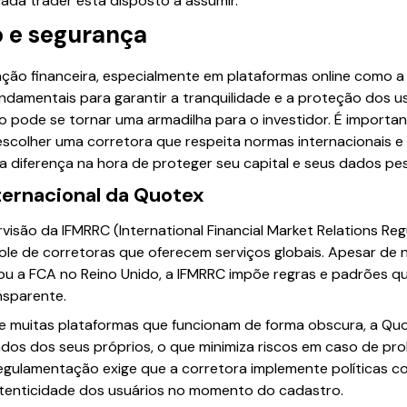
ada trader está disposto a assumir.
 e segurança
ão financeira, especialmente em plataformas online como a
undamentais para garantir a tranquilidade e a proteção dos us
o pode se tornar uma armadilha para o investidor. É importa
scolher uma corretora que respeita normas internacionais e
 diferença na hora de proteger seu capital e seus dados pes
ernacional da Quotex
isão da IFMRRC (International Financial Market Relations Reg
ole de corretoras que oferecem serviços globais. Apesar de 
ou a FCA no Reino Unido, a IFMRRC impõe regras e padrões 
nsparente.
de muitas plataformas que funcionam de forma obscura, a Qu
dos dos seus próprios, o que minimiza riscos em caso de pro
egulamentação exige que a corretora implemente políticas co
tenticidade dos usuários no momento do cadastro.