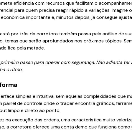
promete eficiência com recursos que facilitam o acompanha
rencial para quem precisa reagir rápido a variações. Imagine 
conômica importante e, minutos depois, já consegue ajusta
 está por trás da corretora também passa pela análise de su
, temas que serão aprofundados nos próximos tópicos. Sem
ade fica pela metade.
 primeiro passo para operar com segurança. Não adianta ter a
a o ritmo.
aforma
erface simples e intuitiva, sem aquelas complexidades que 
 painel de controle onde o trader encontra gráficos, ferrame
ut limpo e direto ao ponto.
dez na execução das ordens, uma característica muito valor
sso, a corretora oferece uma conta demo que funciona como 