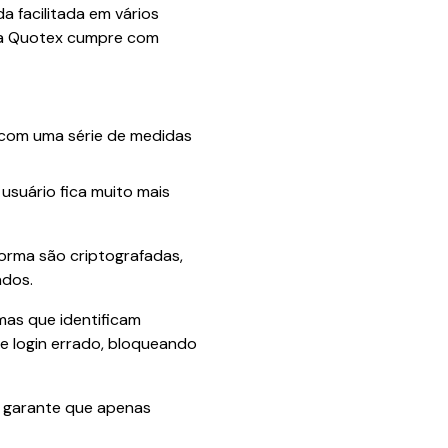
a facilitada em vários
 a Quotex cumpre com
 com uma série de medidas
usuário fica muito mais
orma são criptografadas,
ados.
as que identificam
e login errado, bloqueando
e garante que apenas