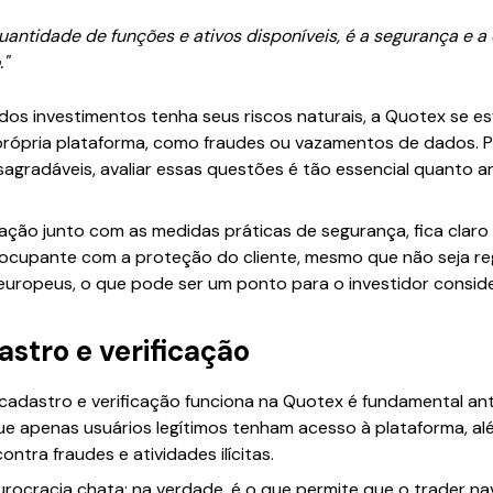
uantidade de funções e ativos disponíveis, é a segurança e a
."
s investimentos tenha seus riscos naturais, a Quotex se es
ópria plataforma, como fraudes ou vazamentos de dados. P
agradáveis, avaliar essas questões é tão essencial quanto a
ação junto com as medidas práticas de segurança, fica clar
ocupante com a proteção do cliente, mesmo que não seja re
 europeus, o que pode ser um ponto para o investidor consi
stro e verificação
adastro e verificação funciona na Quotex é fundamental an
que apenas usuários legítimos tenham acesso à plataforma, a
ontra fraudes e atividades ilícitas.
rocracia chata; na verdade, é o que permite que o trader n