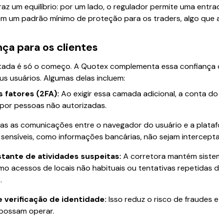
raz um equilíbrio: por um lado, o regulador permite uma entrad
ém um padrão mínimo de proteção para os traders, algo que
ça para os clientes
ntada é só o começo. A Quotex complementa essa confiança
s usuários. Algumas delas incluem:
 fatores (2FA):
Ao exigir essa camada adicional, a conta do 
a por pessoas não autorizadas.
s as comunicações entre o navegador do usuário e a plataf
sensíveis, como informações bancárias, não sejam intercept
ante de atividades suspeitas:
A corretora mantém sistem
o acessos de locais não habituais ou tentativas repetidas d
.
 verificação de identidade:
Isso reduz o risco de fraudes 
 possam operar.