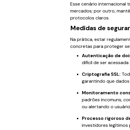
Esse cenário internacional t
mercados; por outro, mant
protocolos claros.
Medidas de seguran
Na prática, estar regulame
concretas para proteger seu
Autenticação de dois
difícil de ser acessad
Criptografia SSL:
Toda
garantindo que dados 
Monitoramento const
padrões incomuns, com
ou alertando o usuário
Processo rigoroso de
investidores legítimos