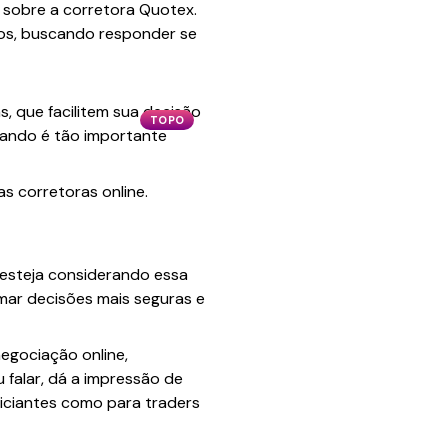
r sobre a corretora Quotex.
ios, buscando responder se
, que facilitem sua decisão
TOPO
rando é tão importante
as corretoras online.
 esteja considerando essa
mar decisões mais seguras e
egociação online,
 falar, dá a impressão de
niciantes como para traders