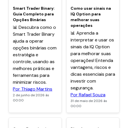
POPULARES
POPULARES
Smart Trader Binary:
Como usar sinais na
Guia Completo para
IQ Option para
Opções Binárias
melhorar suas
operações
📊 Descubra como o
📊 Aprenda a
Smart Trader Binary
interpretar e usar os
ajuda a operar
sinais da IQ Option
opções binárias com
para melhorar suas
estratégia e
operações! Entenda
controle, usando as
vantagens, riscos e
melhores práticas e
dicas essenciais para
ferramentas para
investir com
minimizar riscos.
segurança.
Por Thiago Martins
Por Rafael Souza
2 de junho de 2026 às
00:00
31 de maio de 2026 às
00:00
POPULARES
POPULARES