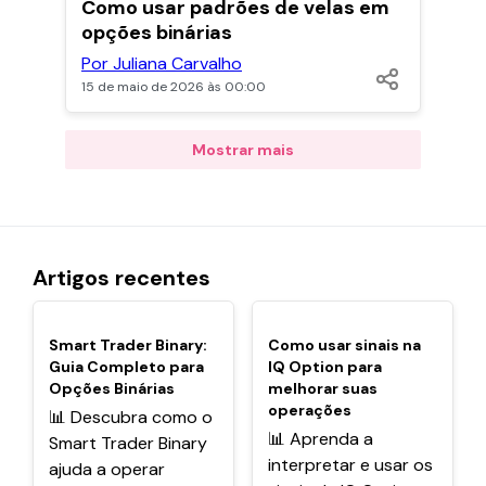
POPULARES
Como usar padrões de velas em
opções binárias
Por Juliana Carvalho
15 de maio de 2026 às 00:00
Mostrar mais
Artigos recentes
POPULARES
POPULARES
Smart Trader Binary:
Como usar sinais na
Guia Completo para
IQ Option para
Opções Binárias
melhorar suas
operações
📊 Descubra como o
📊 Aprenda a
Smart Trader Binary
interpretar e usar os
ajuda a operar