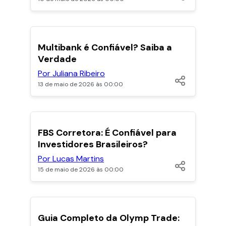
POPULARES
Multibank é Confiável? Saiba a
Verdade
Por Juliana Ribeiro
13 de maio de 2026 às 00:00
POPULARES
FBS Corretora: É Confiável para
Investidores Brasileiros?
Por Lucas Martins
15 de maio de 2026 às 00:00
POPULARES
Guia Completo da Olymp Trade: