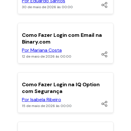
Por Eduardo Santos
30 de maio de 2026 às 00:00
POPULARES
Como Fazer Login com Email na
Binary.com
Por Mariana Costa
12 de maio de 2026 às 00:00
POPULARES
Como Fazer Login na IQ Option
com Segurança
Por Isabela Ribeiro
15 de maio de 2026 às 00:00