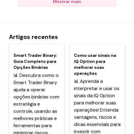
Mostrar mais
Artigos recentes
POPULARES
POPULARES
Smart Trader Binary:
Como usar sinais na
Guia Completo para
IQ Option para
Opções Binárias
melhorar suas
operações
📊 Descubra como o
📊 Aprenda a
Smart Trader Binary
interpretar e usar os
ajuda a operar
sinais da IQ Option
opções binárias com
para melhorar suas
estratégia e
operações! Entenda
controle, usando as
vantagens, riscos e
melhores práticas e
dicas essenciais para
ferramentas para
investir com
minimizar riscos.