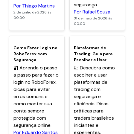
segurança.
Por Thiago Martins
Por Rafael Souza
2 de junho de 2026 às
00:00
31 de maio de 2026 às
00:00
POPULARES
POPULARES
Como Fazer Login no
Plataformas de
RoboForex com
Trading: Guia para
Segurança
Escolher e Usar
🔐 Aprenda o passo
💹 Descubra como
a passo para fazer o
escolher e usar
login no RoboForex,
plataformas de
dicas para evitar
trading com
erros comuns e
segurança e
como manter sua
eficiência. Dicas
conta sempre
práticas para
protegida com
traders brasileiros
segurança online.
iniciantes e
Por Eduardo Santos
experientes.