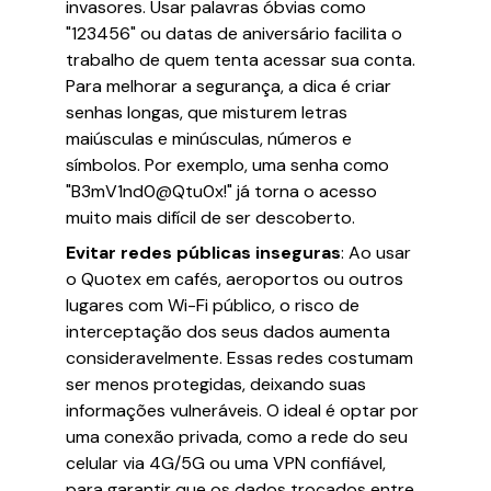
invasores. Usar palavras óbvias como
"123456" ou datas de aniversário facilita o
trabalho de quem tenta acessar sua conta.
Para melhorar a segurança, a dica é criar
senhas longas, que misturem letras
maiúsculas e minúsculas, números e
símbolos. Por exemplo, uma senha como
"B3mV1nd0@Qtu0x!" já torna o acesso
muito mais difícil de ser descoberto.
Evitar redes públicas inseguras
: Ao usar
o Quotex em cafés, aeroportos ou outros
lugares com Wi-Fi público, o risco de
interceptação dos seus dados aumenta
consideravelmente. Essas redes costumam
ser menos protegidas, deixando suas
informações vulneráveis. O ideal é optar por
uma conexão privada, como a rede do seu
celular via 4G/5G ou uma VPN confiável,
para garantir que os dados trocados entre