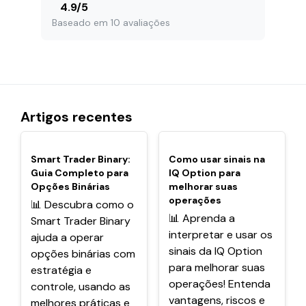
4.9
/
5
Baseado em 10 avaliações
Artigos recentes
POPULARES
POPULARES
Smart Trader Binary:
Como usar sinais na
Guia Completo para
IQ Option para
Opções Binárias
melhorar suas
operações
📊 Descubra como o
📊 Aprenda a
Smart Trader Binary
interpretar e usar os
ajuda a operar
sinais da IQ Option
opções binárias com
para melhorar suas
estratégia e
operações! Entenda
controle, usando as
vantagens, riscos e
melhores práticas e