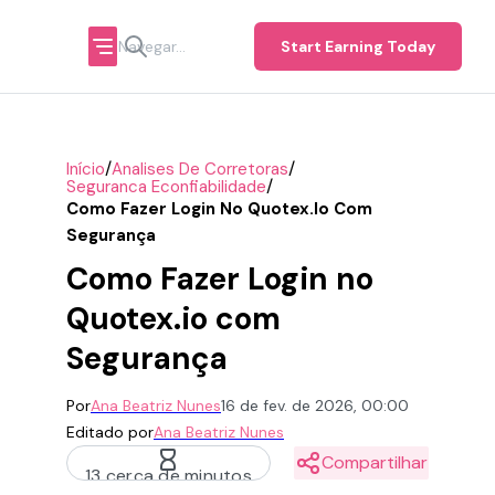
Start Earning Today
/
/
Início
Analises De Corretoras
/
Seguranca Econfiabilidade
Como Fazer Login No Quotex.io Com
Segurança
Como Fazer Login no
Quotex.io com
Segurança
Por
Ana Beatriz Nunes
16 de fev. de 2026, 00:00
Editado por
Ana Beatriz Nunes
Compartilhar
13 cerca de minutos