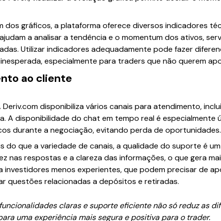
ém dos gráficos, a plataforma oferece diversos indicadores t
ajudam a analisar a tendência e o momentum dos ativos, se
adas. Utilizar indicadores adequadamente pode fazer difere
nesperada, especialmente para traders que não querem apos
nto ao cliente
A Deriv.com disponibiliza vários canais para atendimento, inclu
 A disponibilidade do chat em tempo real é especialmente út
cos durante a negociação, evitando perda de oportunidades.
is do que a variedade de canais, a qualidade do suporte é u
z nas respostas e a clareza das informações, o que gera mai
ara investidores menos experientes, que podem precisar de a
ar questões relacionadas a depósitos e retiradas.
ncionalidades claras e suporte eficiente não só reduz as dif
ra uma experiência mais segura e positiva para o trader.