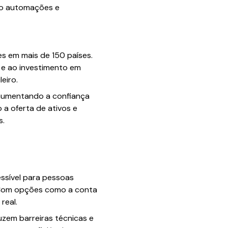
ndo automações e
es em mais de 150 países.
 e ao investimento em
eiro.
 aumentando a confiança
 a oferta de ativos e
s.
essível para pessoas
. Com opções como a conta
real.
uzem barreiras técnicas e