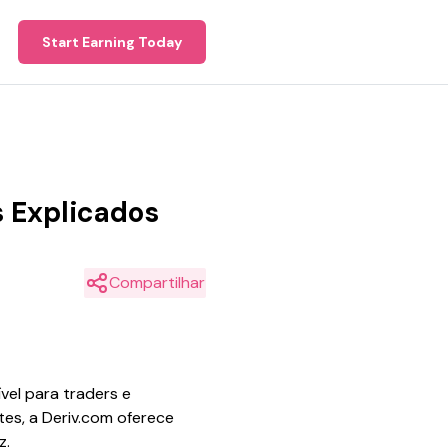
Start Earning Today
s Explicados
Compartilhar
vel para traders e
ntes, a Deriv.com oferece
z.