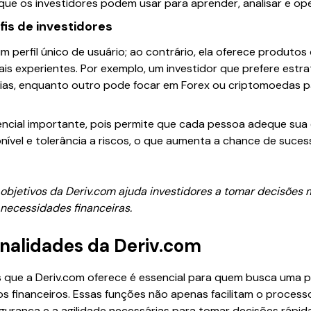
e os investidores podem usar para aprender, analisar e ope
fis de investidores
 um perfil único de usuário; ao contrário, ela oferece produt
nais experientes. Por exemplo, um investidor que prefere estr
árias, enquanto outro pode focar em Forex ou criptomoedas
erencial importante, pois permite que cada pessoa adeque su
nível e tolerância a riscos, o que aumenta a chance de suce
s objetivos da Deriv.com ajuda investidores a tomar decisões 
necessidades financeiras.
onalidades da Deriv.com
s que a Deriv.com oferece é essencial para quem busca uma p
vos financeiros. Essas funções não apenas facilitam o proces
rança e a agilidade necessárias para tomar decisões rápid