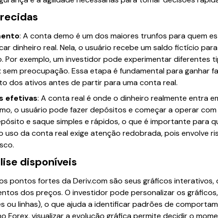
erecidas
mento
: A conta demo é um dos maiores trunfos para quem e
car dinheiro real. Nela, o usuário recebe um saldo fictício par
. Por exemplo, um investidor pode experimentar diferentes t
x sem preocupação. Essa etapa é fundamental para ganhar fa
 dos ativos antes de partir para uma conta real.
s efetivas
: A conta real é onde o dinheiro realmente entra e
mo, o usuário pode fazer depósitos e começar a operar com v
ósito e saque simples e rápidos, o que é importante para q
o uso da conta real exige atenção redobrada, pois envolve r
isco.
ise disponíveis
os pontos fortes da Deriv.com são seus gráficos interativos
ntos dos preços. O investidor pode personalizar os gráficos,
 ou linhas), o que ajuda a identificar padrões de comportam
 Forex, visualizar a evolução gráfica permite decidir o mome