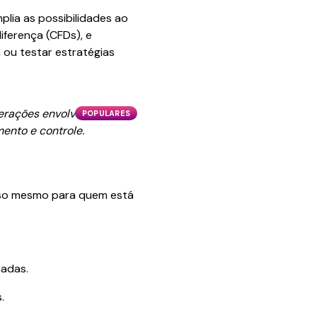
lia as possibilidades ao
iferença (CFDs), e
 ou testar estratégias
perações envolvem riscos
POPULARES
ento e controle.
esso mesmo para quem está
madas.
.