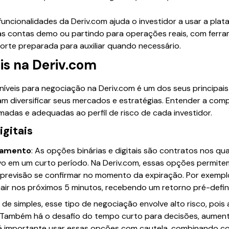
uncionalidades da Deriv.com ajuda o investidor a usar a pla
o nas contas demo ou partindo para operações reais, com fer
orte preparada para auxiliar quando necessário.
is na Deriv.com
níveis para negociação na Deriv.com é um dos seus principais
am diversificar seus mercados e estratégias. Entender a com
madas e adequadas ao perfil de risco de cada investidor.
igitais
onamento
: As opções binárias e digitais são contratos nos qu
vo em um curto período. Na Deriv.com, essas opções permitem
previsão se confirmar no momento da expiração. Por exemplo,
cair nos próximos 5 minutos, recebendo um retorno pré-defin
 de simples, esse tipo de negociação envolve alto risco, pois
. Também há o desafio do tempo curto para decisões, aument
o, é importante usar essas opções com cautela, combinando 