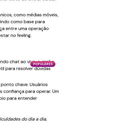
écnicos, como médias móveis,
rvindo como base para
nça entre uma operação
tar no feeling.
indo chat ao vivo, e-mail e
POPULARES
il para resolver dúvidas
m ponto chave. Usuários
s confiança para operar. Um
poio para entender
iculdades do dia a dia,