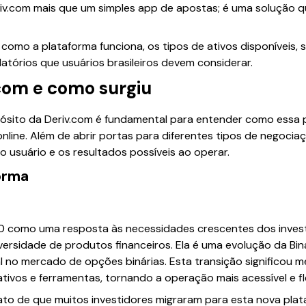
iv.com mais que um simples app de apostas; é uma solução q
como a plataforma funciona, os tipos de ativos disponíveis, 
latórios que usuários brasileiros devem considerar.
.com e como surgiu
ósito da Deriv.com é fundamental para entender como essa 
line. Além de abrir portas para diferentes tipos de negociaçã
o usuário e os resultados possíveis ao operar.
orma
0 como uma resposta às necessidades crescentes dos inves
iversidade de produtos financeiros. Ela é uma evolução da Bi
 no mercado de opções binárias. Esta transição significou me
tivos e ferramentas, tornando a operação mais acessível e fle
fato de que muitos investidores migraram para esta nova pla