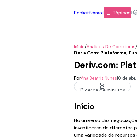
Tópicos
Pocketfxbrasil
/
Início
Analises De Corretoras
Deriv.com: Plataforma, Fun
Deriv.com: Pla
Por
Ana Beatriz Nunes
10 de abr
13 cerca de minutos
Início
No universo das negociações
investidores de diferentes p
uma variedade de recursos q