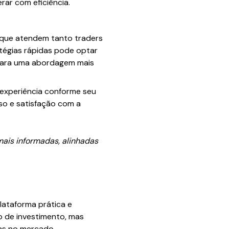
rar com eficiência.
os que atendem tanto traders
atégias rápidas pode optar
 para uma abordagem mais
a experiência conforme seu
sso e satisfação com a
mais informadas, alinhadas
lataforma prática e
so de investimento, mas
as no mercado.