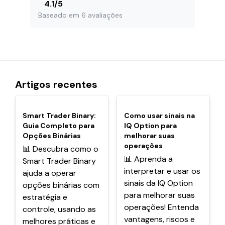
4.1
/
5
Baseado em 6 avaliações
Artigos recentes
POPULARES
POPULARES
Smart Trader Binary:
Como usar sinais na
Guia Completo para
IQ Option para
Opções Binárias
melhorar suas
operações
📊 Descubra como o
📊 Aprenda a
Smart Trader Binary
interpretar e usar os
ajuda a operar
sinais da IQ Option
opções binárias com
para melhorar suas
estratégia e
operações! Entenda
controle, usando as
vantagens, riscos e
melhores práticas e