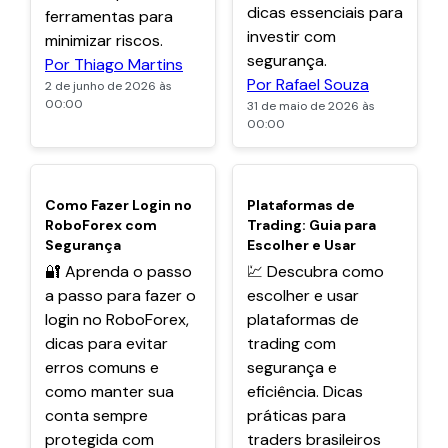
dicas essenciais para
ferramentas para
investir com
minimizar riscos.
segurança.
Por Thiago Martins
Por Rafael Souza
2 de junho de 2026 às
00:00
31 de maio de 2026 às
00:00
POPULARES
POPULARES
Como Fazer Login no
Plataformas de
RoboForex com
Trading: Guia para
Segurança
Escolher e Usar
🔐 Aprenda o passo
💹 Descubra como
a passo para fazer o
escolher e usar
login no RoboForex,
plataformas de
dicas para evitar
trading com
erros comuns e
segurança e
como manter sua
eficiência. Dicas
conta sempre
práticas para
protegida com
traders brasileiros