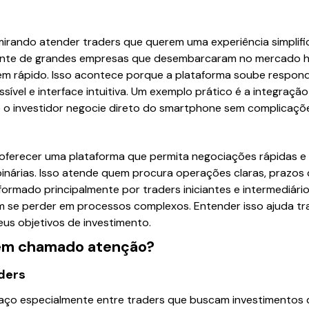
irando atender traders que querem uma experiência simplifi
ferente de grandes empresas que desembarcaram no mercado 
ém rápido. Isso acontece porque a plataforma soube respond
ível e interface intuitiva. Um exemplo prático é a integraçã
 o investidor negocie direto do smartphone sem complicaçõ
 oferecer uma plataforma que permita negociações rápidas e 
nárias. Isso atende quem procura operações claras, prazos 
 formado principalmente por traders iniciantes e intermediá
m se perder em processos complexos. Entender isso ajuda tr
eus objetivos de investimento.
tem chamado atenção?
ders
ço especialmente entre traders que buscam investimentos d