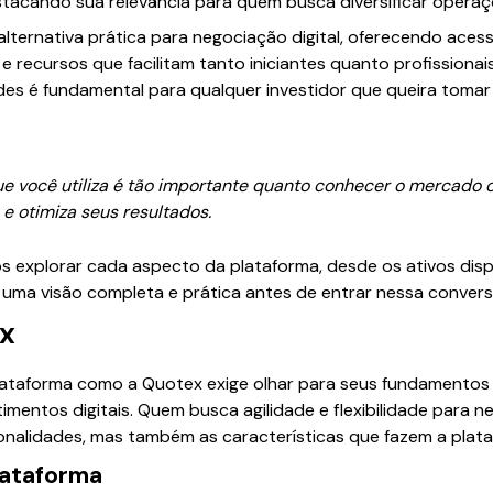
tacando sua relevância para quem busca diversificar operaç
ternativa prática para negociação digital, oferecendo acess
e recursos que facilitam tanto iniciantes quanto profissionai
des é fundamental para qualquer investidor que queira tomar
e você utiliza é tão importante quanto conhecer o mercado on
e otimiza seus resultados.
s explorar cada aspecto da plataforma, desde os ativos disp
 uma visão completa e prática antes de entrar nessa convers
ex
taforma como a Quotex exige olhar para seus fundamentos 
imentos digitais. Quem busca agilidade e flexibilidade para n
onalidades, mas também as características que fazem a plat
lataforma