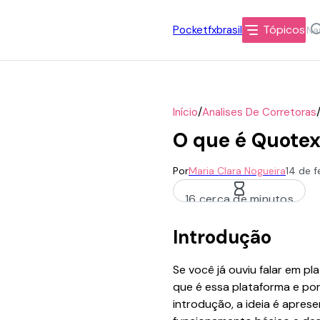
Tópicos
Pocketfxbrasil
/
Início
Analises De Corretoras
O que é Quotex
Por
Maria Clara Nogueira
14 de f
16 cerca de minutos
Introdução
Se você já ouviu falar em p
que é essa plataforma e po
introdução, a ideia é aprese