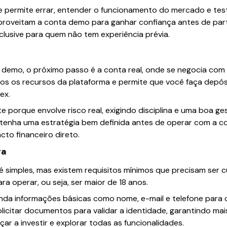
e permite errar, entender o funcionamento do mercado e test
 aproveitam a conta demo para ganhar confiança antes de parti
nclusive para quem não tem experiência prévia.
 demo, o próximo passo é a conta real, onde se negocia com 
os os recursos da plataforma e permite que você faça depósi
ex.
te porque envolve risco real, exigindo disciplina e uma boa ges
enha uma estratégia bem definida antes de operar com a con
to financeiro direto.
ra
 simples, mas existem requisitos mínimos que precisam ser c
ara operar, ou seja, ser maior de 18 anos.
anda informações básicas como nome, e-mail e telefone para 
licitar documentos para validar a identidade, garantindo mai
eçar a investir e explorar todas as funcionalidades.