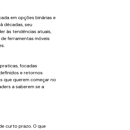
cada em opções binárias e
há décadas, seu
er às tendências atuais,
o de ferramentas móveis
es.
praticas, focadas
definidos e retornos
rios que querem começar no
aders a saberem se a
e curto prazo. O que