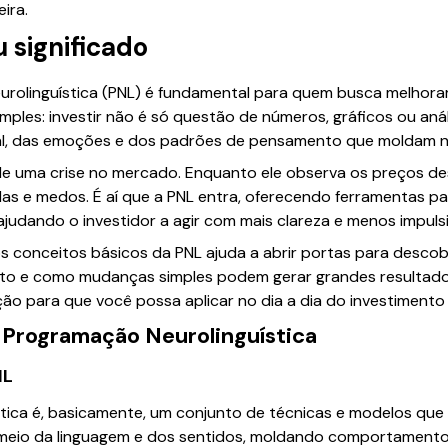
ira.
u significado
rolinguística (PNL) é fundamental para quem busca melhora
mples: investir não é só questão de números, gráficos ou anál
l, das emoções e dos padrões de pensamento que moldam n
de uma crise no mercado. Enquanto ele observa os preços d
as e medos. É aí que a PNL entra, oferecendo ferramentas p
judando o investidor a agir com mais clareza e menos impuls
s conceitos básicos da PNL ajuda a abrir portas para desc
to e como mudanças simples podem gerar grandes resultado
ão para que você possa aplicar no dia a dia do investimento 
 Programação Neurolinguística
NL
tica é, basicamente, um conjunto de técnicas e modelos q
 meio da linguagem e dos sentidos, moldando comportament