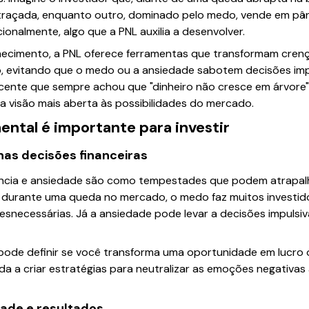
 traçada, enquanto outro, dominado pelo medo, vende em pân
ionalmente, algo que a PNL auxilia a desenvolver.
ecimento, a PNL oferece ferramentas que transformam crenç
, evitando que o medo ou a ansiedade sabotem decisões impo
icente que sempre achou que "dinheiro não cresce em árvore
a visão mais aberta às possibilidades do mercado.
ntal é importante para investir
as decisões financeiras
cia e ansiedade são como tempestades que podem atrapal
, durante uma queda no mercado, o medo faz muitos investi
snecessárias. Já a ansiedade pode levar a decisões impulsi
e pode definir se você transforma uma oportunidade em lucro
a a criar estratégias para neutralizar as emoções negativas
dade e resultados