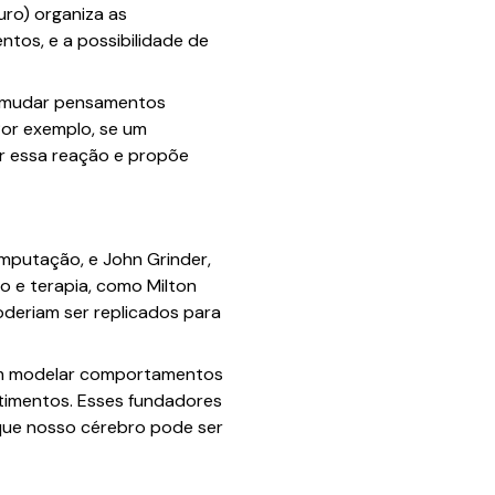
uro) organiza as
ntos, e a possibilidade de
o mudar pensamentos
Por exemplo, se um
car essa reação e propõe
mputação, e John Grinder,
o e terapia, como Milton
oderiam ser replicados para
L em modelar comportamentos
stimentos. Esses fundadores
 que nosso cérebro pode ser