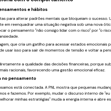
ensamentos e hábitos
entas para alterar padrões mentais que bloqueiam o sucesso.
siste em reenquadrar uma situação negativa sob uma nova ót
trocar o pensamento "não consigo lidar com o risco" por "o ri
 ansiedade.
ragem, que cria um gatilho para acessar estados emocionais 
de usar isso para sair de momentos de tensão e voltar a pen
diretamente a qualidade das decisões financeiras, porque s
mais racionais, favorecendo uma gestão emocional eficaz.
em no pensamento
nsamos está conectada. A PNL mostra que pequenas mudança
os e fazemos. Por exemplo, mudar o discurso interno de "eu
elhorar minhas estratégias" muda a energia interna e abre e