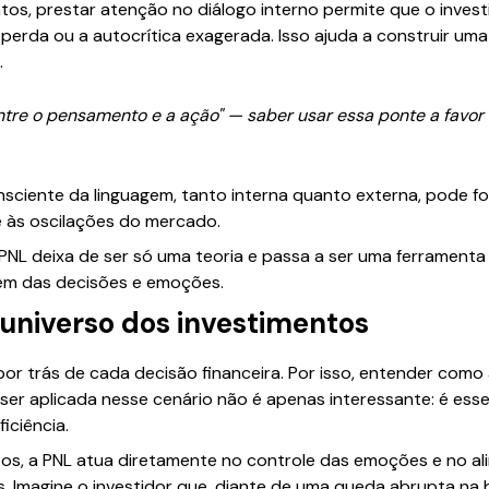
os, prestar atenção no diálogo interno permite que o invest
perda ou a autocrítica exagerada. Isso ajuda a construir um
.
ntre o pensamento e a ação" — saber usar essa ponte a favor
sciente da linguagem, tanto interna quanto externa, pode fo
te às oscilações do mercado.
NL deixa de ser só uma teoria e passa a ser uma ferramenta 
gem das decisões e emoções.
 universo dos investimentos
 por trás de cada decisão financeira. Por isso, entender com
 ser aplicada nesse cenário não é apenas interessante: é ess
iciência.
tos, a PNL atua diretamente no controle das emoções e no a
s. Imagine o investidor que, diante de uma queda abrupta na