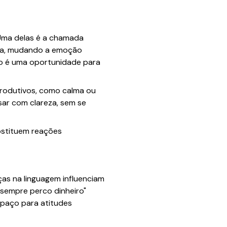
 Uma delas é a chamada
ica, mudando a emoção
sco é uma oportunidade para
produtivos, como calma ou
sar com clareza, sem se
ubstituem reações
s na linguagem influenciam
 sempre perco dinheiro"
spaço para atitudes