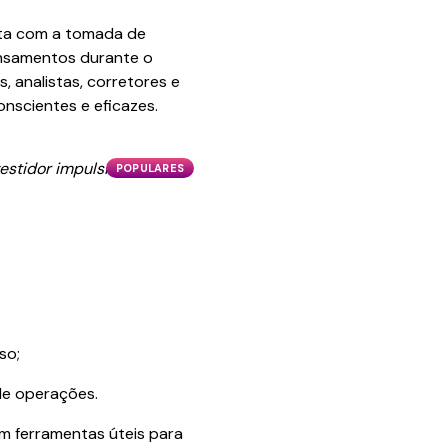
cta com a tomada de
ensamentos durante o
s, analistas, corretores e
nscientes e eficazes.
vestidor impulsivo de um
POPULARES
so;
 de operações.
m ferramentas úteis para