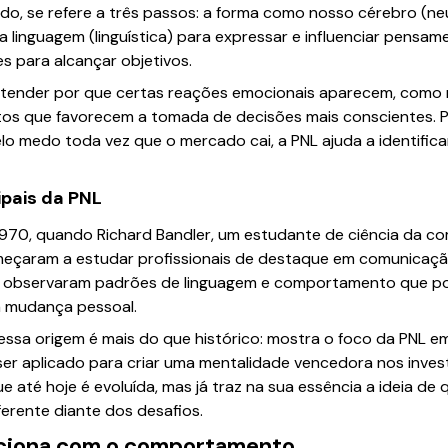
o, se refere a três passos: a forma como nosso cérebro (ne
linguagem (linguística) para expressar e influenciar pensame
 para alcançar objetivos.
 entender por que certas reações emocionais aparecem, com
itos que favorecem a tomada de decisões mais conscientes. 
pelo medo toda vez que o mercado cai, a PNL ajuda a identifi
ipais da PNL
1970, quando Richard Bandler, um estudante de ciência da co
começaram a estudar profissionais de destaque em comunicaçã
Eles observaram padrões de linguagem e comportamento que p
a mudança pessoal.
r essa origem é mais do que histórico: mostra o foco da PN
ser aplicado para criar uma mentalidade vencedora nos inve
 até hoje é evoluída, mas já traz na sua essência a ideia de
ferente diante dos desafios.
aciona com o comportamento