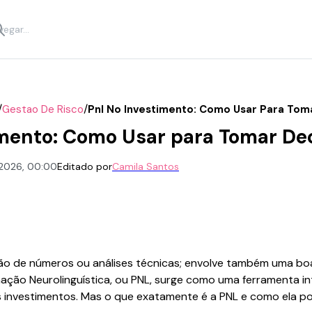
/
/
Gestao De Risco
Pnl No Investimento: Como Usar Para Tom
mento: Como Usar para Tomar De
e 2026, 00:00
Editado por
Camila Santos
tão de números ou análises técnicas; envolve também uma bo
amação Neurolinguística, ou PNL, surge como uma ferramenta 
 investimentos. Mas o que exatamente é a PNL e como ela 