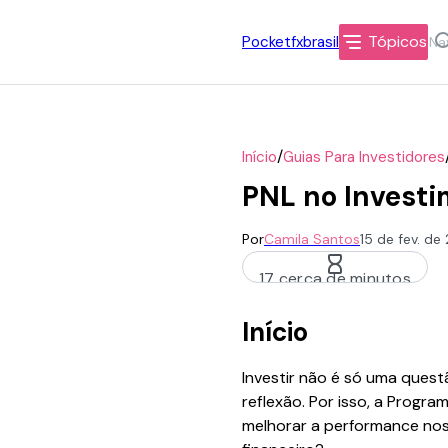
Tópicos
Pocketfxbrasil
/
Início
Guias Para Investidores
PNL no Investi
Por
Camila Santos
15 de fev. d
17 cerca de minutos
Início
Investir não é só uma ques
reflexão. Por isso, a Progr
melhorar a performance nos