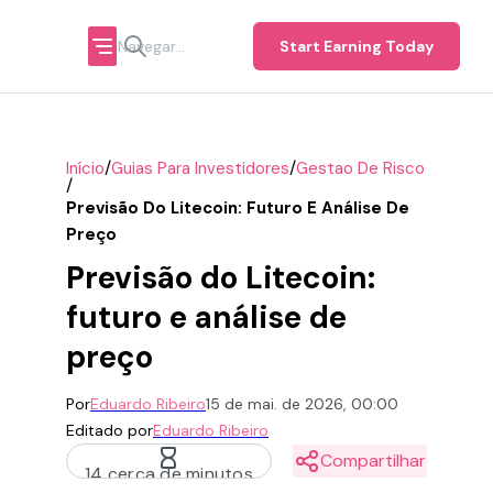
Start Earning Today
/
/
Início
Guias Para Investidores
Gestao De Risco
/
Previsão Do Litecoin: Futuro E Análise De
Preço
Previsão do Litecoin:
futuro e análise de
preço
Por
Eduardo Ribeiro
15 de mai. de 2026, 00:00
Editado por
Eduardo Ribeiro
Compartilhar
14 cerca de minutos