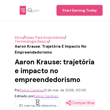
Start Earning Today
/
/
Início
Guias Para Investidores
/
Terminologia Basica
Aaron Krause: Trajetória E Impacto No
Empreendedorismo
Aaron Krause: trajetória
e impacto no
empreendedorismo
Por
Felipe Cardoso
11 de mai. de 2026, 00:00
Editado por
Felipe Cardoso
Compartilhar
10 cerca de minutos