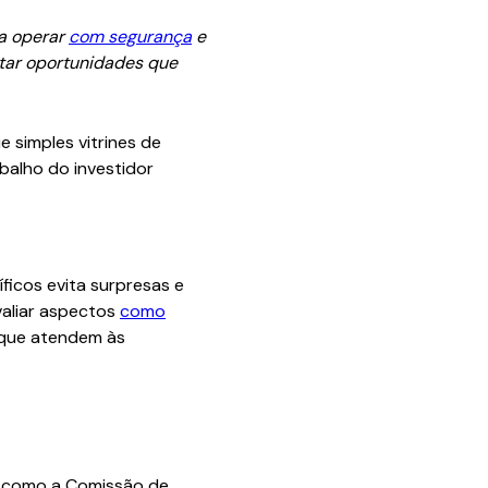
ra operar
com segurança
e
itar oportunidades que
 simples vitrines de
balho do investidor
ficos evita surpresas e
valiar aspectos
como
 que atendem às
, como a Comissão de