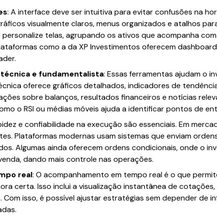
es
: A interface deve ser intuitiva para evitar confusões na h
áficos visualmente claros, menus organizados e atalhos par
io personalize telas, agrupando os ativos que acompanha com
 Plataformas como a da XP Investimentos oferecem dashboar
ader.
 técnica e fundamentalista
: Essas ferramentas ajudam o i
écnica oferece gráficos detalhados, indicadores de tendência,
ações sobre balanços, resultados financeiros e notícias rele
omo o RSI ou médias móveis ajuda a identificar pontos de ent
apidez e confiabilidade na execução são essenciais. Em merca
antes. Plataformas modernas usam sistemas que enviam ordens
s. Algumas ainda oferecem ordens condicionais, onde o inv
venda, dando mais controle nas operações.
po real
: O acompanhamento em tempo real é o que permite 
a certa. Isso inclui a visualização instantânea de cotações, 
. Com isso, é possível ajustar estratégias sem depender de 
adas.