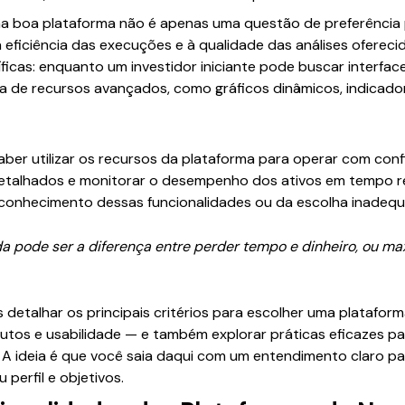
 boa plataforma não é apenas uma questão de preferência p
eficiência das execuções e à qualidade das análises ofereci
íficas: enquanto um investidor iniciante pode buscar interfac
sa de recursos avançados, como gráficos dinâmicos, indicado
ber utilizar os recursos da plataforma para operar com confia
s detalhados e monitorar o desempenho dos ativos em tempo r
conhecimento dessas funcionalidades ou da escolha inadequ
 pode ser a diferença entre perder tempo e dinheiro, ou m
detalhar os principais critérios para escolher uma platafor
utos e usabilidade — e também explorar práticas eficazes p
. A ideia é que você saia daqui com um entendimento claro p
perfil e objetivos.