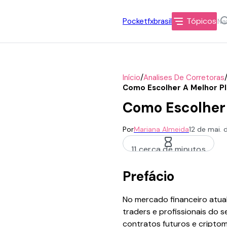
Tópicos
Pocketfxbrasil
/
Início
Analises De Corretoras
Como Escolher A Melhor P
Como Escolher 
Por
Mariana Almeida
12 de mai.
11 cerca de minutos
Prefácio
No mercado financeiro atual
traders e profissionais do 
contratos futuros e cripto