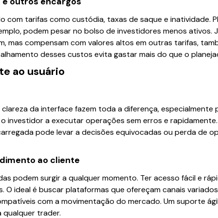
 e outros encargos
o com tarifas como custódia, taxas de saque e inatividade.
mplo, podem pesar no bolso de investidores menos ativos. J
m, mas compensam com valores altos em outras tarifas, tam
talhamento desses custos evita gastar mais do que o planeja
te ao usuário
 clareza da interface fazem toda a diferença, especialmente p
 o investidor a executar operações sem erros e rapidamente.
carregada pode levar a decisões equivocadas ou perda de o
ndimento ao cliente
as podem surgir a qualquer momento. Ter acesso fácil e rápi
s. O ideal é buscar plataformas que ofereçam canais variados 
ompatíveis com a movimentação do mercado. Um suporte ági
 qualquer trader.