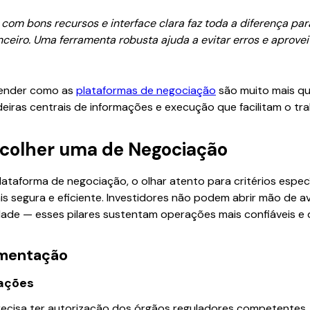
com bons recursos e interface clara faz toda a diferença pa
nceiro. Uma ferramenta robusta ajuda a evitar erros e aprove
ntender como as
plataformas de negociação
são muito mais que
iras centrais de informações e execução que facilitam o tra
Escolher uma de Negociação
ataforma de negociação, o olhar atento para critérios especí
s segura e eficiente. Investidores não podem abrir mão de a
idade — esses pilares sustentam operações mais confiáveis e
amentação
zações
recisa ter autorização dos órgãos reguladores competentes