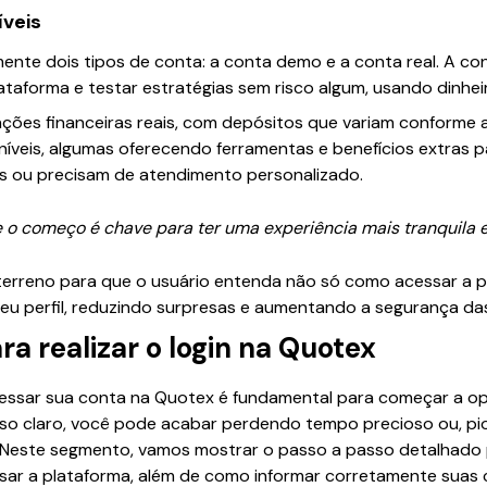
íveis
ente dois tipos de conta: a conta demo e a conta real. A c
lataforma e testar estratégias sem risco algum, usando dinheir
ações financeiras reais, com depósitos que variam conforme a
níveis, algumas oferecendo ferramentas e benefícios extras 
s ou precisam de atendimento personalizado.
e o começo é chave para ter uma experiência mais tranquila e
terreno para que o usuário entenda não só como acessar a p
seu perfil, reduzindo surpresas e aumentando a segurança da
ra realizar o login na Quotex
ssar sua conta na Quotex é fundamental para começar a o
so claro, você pode acabar perdendo tempo precioso ou, pi
Neste segmento, vamos mostrar o passo a passo detalhado par
ar a plataforma, além de como informar corretamente suas cr