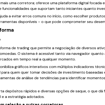
s mais uma corretora; oferece uma plataforma digital focada
 e funcionalidades que suportam tanto iniciantes quanto inve
juda a evitar erros comuns no início, como escolher produt
ferramentas disponíveis – o que pode comprometer seu dese
aforma
e
forma de trading que permite a negociação de diversos ati
tomoedas. O sistema é acessível tanto via navegador quanto ap
cados em tempo real a qualquer momento.
onibiliza gráficos interativos com múltiplos indicadores técn
al para quem quer tomar decisões de investimento baseadas
rramentas de análise de tendências para identificar momentos
 depósitos rápidos e diversas opções de saque, o que dá fl
l e a estratégia adotados.
 em relação a outras corretoras