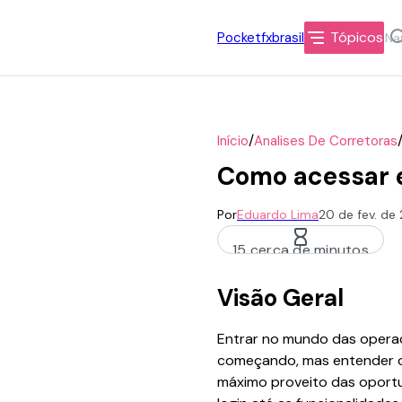
Tópicos
Pocketfxbrasil
/
Início
Analises De Corretoras
Como acessar e
Por
Eduardo Lima
20 de fev. de
15 cerca de minutos
Visão Geral
Entrar no mundo das operaç
começando, mas entender co
máximo proveito das oportu