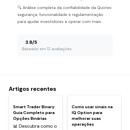
🔍 Análise completa da confiabilidade da Quotex:
segurança, funcionalidade e regulamentação
para ajudar investidores a operar com mais
confiança e clareza.
3.8
/
5
Baseado em 12 avaliações
Artigos recentes
POPULARES
POPULARES
Smart Trader Binary:
Como usar sinais na
Guia Completo para
IQ Option para
Opções Binárias
melhorar suas
operações
📊 Descubra como o