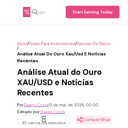
Start Earning Today
/
/
Início
Guias Para Investidores
Gestao De Risco
/
Análise Atual Do Ouro Xau/usd E Notícias
Recentes
Análise Atual do Ouro
XAU/USD e Notícias
Recentes
Por
Thiago Costa
13 de mai. de 2026, 00:00
Editado por
Thiago Costa
Compartilhar
10 cerca de minutos