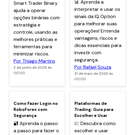
📊 Aprenda a
Smart Trader Binary
interpretar e usar os
ajuda a operar
sinais da IQ Option
opções binárias com
para melhorar suas
estratégia e
operações! Entenda
controle, usando as
vantagens, riscos e
melhores práticas e
dicas essenciais para
ferramentas para
investir com
minimizar riscos.
segurança.
Por Thiago Martins
Por Rafael Souza
2 de junho de 2026 às
00:00
31 de maio de 2026 às
00:00
POPULARES
POPULARES
Como Fazer Login no
Plataformas de
RoboForex com
Trading: Guia para
Segurança
Escolher e Usar
🔐 Aprenda o passo
💹 Descubra como
a passo para fazer o
escolher e usar