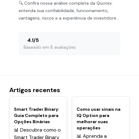
🔍 Confira nossa análise completa da Quotex:
entenda sua confiabilidade, funcionamento,
vantagens, riscos e a experiência de investidores
para negociar seguro.
4.1
/
5
Baseado em 8 avaliações
Artigos recentes
POPULARES
POPULARES
Smart Trader Binary:
Como usar sinais na
Guia Completo para
IQ Option para
Opções Binárias
melhorar suas
operações
📊 Descubra como o
📊 Aprenda a
Smart Trader Binary