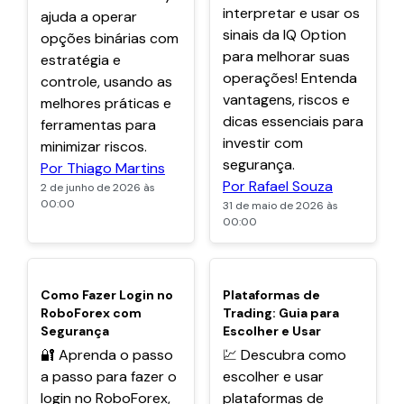
interpretar e usar os
ajuda a operar
sinais da IQ Option
opções binárias com
para melhorar suas
estratégia e
operações! Entenda
controle, usando as
vantagens, riscos e
melhores práticas e
dicas essenciais para
ferramentas para
investir com
minimizar riscos.
segurança.
Por Thiago Martins
Por Rafael Souza
2 de junho de 2026 às
00:00
31 de maio de 2026 às
00:00
POPULARES
POPULARES
Como Fazer Login no
Plataformas de
RoboForex com
Trading: Guia para
Segurança
Escolher e Usar
🔐 Aprenda o passo
💹 Descubra como
a passo para fazer o
escolher e usar
login no RoboForex,
plataformas de