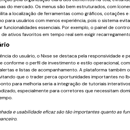
s do mercado. Os menus são bem estruturados, com ícones 
cilita a localização de ferramentas como gráficos, cotações e 
mo para usuários com menos experiência, pois o sistema evita 
 funcionalidades essenciais. Por exemplo, o painel de contro
 ativos favoritos em tempo real sem exigir recarregamento
ário
ência do usuário, o Nixse se destaca pela responsividade e p
e conforme o perfil de investimento e estilo operacional, co
 alertas e listas de acompanhamento. A plataforma também o
evitando que o trader perca oportunidades importantes no I
nto para melhoria seria a integração de tutoriais interativo
endizado, especialmente para corretores que necessitam domi
tempo.
ada e usabilidade eficaz são tão importantes quanto as fun
anceiro.