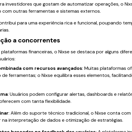
ara investidores que gostam de automatizar operações, o Ni
 com outras ferramentas e sistemas externos.
ntribui para uma experiência rica e funcional, poupando t
rias.
ação a concorrentes
lataformas financeiras, o Nixse se destaca por alguns difere
suários:
 combinada com recursos avançados
: Muitas plataformas o
e ferramentas; o Nixse equilibra esses elementos, facilitan
ema
: Usuários podem configurar alertas, dashboards e relató
ferecem com tanta flexibilidade.
inar
: Além do suporte técnico tradicional, o Nixse conta com
r na interpretação de dados e otimização de estratégias.
ntes baseadas no feedback dos usuários
: A plataforma i