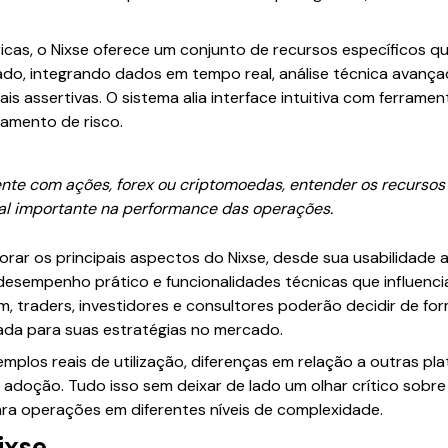
icas, o Nixse oferece um conjunto de recursos específicos qu
ado, integrando dados em tempo real, análise técnica avança
s assertivas. O sistema alia interface intuitiva com ferram
iamento de risco.
te com ações, forex ou criptomoedas, entender os recursos 
al importante na performance das operações.
orar os principais aspectos do Nixse, desde sua usabilidade 
desempenho prático e funcionalidades técnicas que influenc
im, traders, investidores e consultores poderão decidir de fo
ada para suas estratégias no mercado.
mplos reais de utilização, diferenças em relação a outras p
adoção. Tudo isso sem deixar de lado um olhar crítico sobre 
ara operações em diferentes níveis de complexidade.
ixse