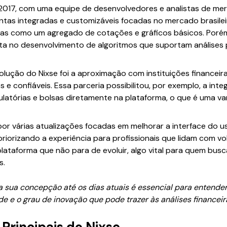
 2017, com uma equipe de desenvolvedores e analistas de 
ntas integradas e customizáveis focadas no mercado brasileiro
s como um agregado de cotações e gráficos básicos. Porém, 
ta no desenvolvimento de algoritmos que suportam análises 
ução do Nixse foi a aproximação com instituições financeira
e confiáveis. Essa parceria possibilitou, por exemplo, a inte
ulatórias e bolsas diretamente na plataforma, o que é uma 
por várias atualizações focadas em melhorar a interface do u
riorizando a experiência para profissionais que lidam com v
lataforma que não para de evoluir, algo vital para quem bus
s.
 sua concepção até os dias atuais é essencial para entender 
e e o grau de inovação que pode trazer às análises financeir