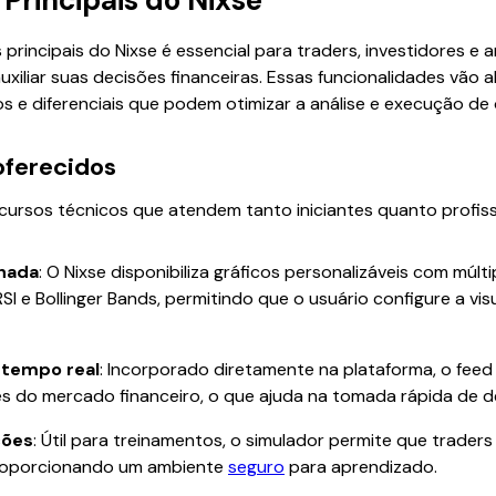
Principais do Nixse
 principais do Nixse é essencial para traders, investidores e
xiliar suas decisões financeiras. Essas funcionalidades vão 
s e diferenciais que podem otimizar a análise e execução d
oferecidos
ecursos técnicos que atendem tanto iniciantes quanto profissi
lhada
: O Nixse disponibiliza gráficos personalizáveis com múlt
I e Bollinger Bands, permitindo que o usuário configure a vi
 tempo real
: Incorporado diretamente na plataforma, o feed
es do mercado financeiro, o que ajuda na tomada rápida de d
ções
: Útil para treinamentos, o simulador permite que trader
, proporcionando um ambiente
seguro
para aprendizado.