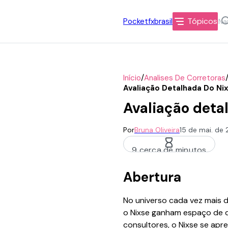
Tópicos
Pocketfxbrasil
/
Início
Analises De Corretoras
Avaliação Detalhada Do Ni
Avaliação deta
Por
Bruna Oliveira
15 de mai. de
9 cerca de minutos
Abertura
No universo cada vez mais 
o Nixse ganham espaço de d
consultores, o Nixse se ap