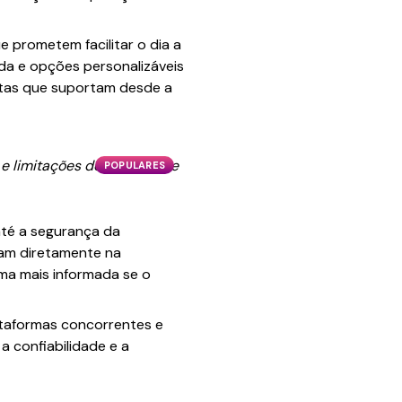
e prometem facilitar o dia a
da e opções personalizáveis
entas que suportam desde a
e limitações do Nixse pode
POPULARES
até a segurança da
iam diretamente na
rma mais informada se o
lataformas concorrentes e
a confiabilidade e a