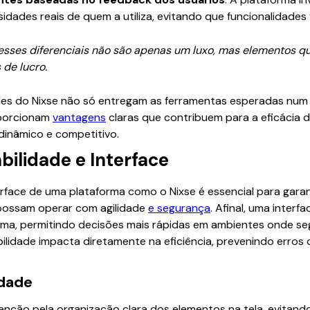
idades reais de quem a utiliza, evitando que funcionalidades
, esses diferenciais não são apenas um luxo, mas elementos q
de lucro.
des do Nixse não só entregam as ferramentas esperadas num 
porcionam
vantagens
claras que contribuem para a eficácia 
inâmico e competitivo.
bilidade e Interface
terface de uma plataforma como o Nixse é essencial para garan
 possam operar com agilidade
e segurança
. Afinal, uma interf
ema, permitindo decisões mais rápidas em ambientes onde s
abilidade impacta diretamente na eficiência, prevenindo erro
idade
enção pela organização clara dos elementos na tela, evitan