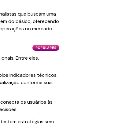
 analistas que buscam uma
além do básico, oferecendo
e operações no mercado.
POPULARES
onais. Entre eles,
iplos indicadores técnicos,
sualização conforme sua
 conecta os usuários às
ecisões.
s testem estratégias sem