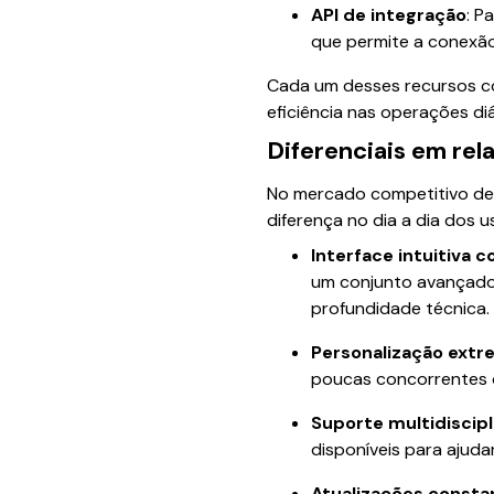
API de integração
: P
que permite a conexão
Cada um desses recursos co
eficiência nas operações diá
Diferenciais em rel
No mercado competitivo de p
diferença no dia a dia dos u
Interface intuitiva
um conjunto avançado d
profundidade técnica.
Personalização extr
poucas concorrentes o
Suporte multidiscipl
disponíveis para ajuda
Atualizações consta