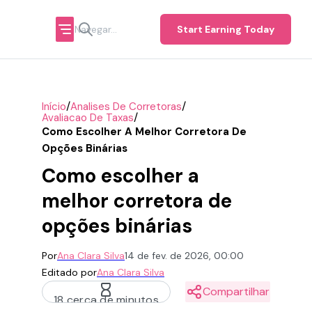
Start Earning Today
/
/
Início
Analises De Corretoras
/
Avaliacao De Taxas
Como Escolher A Melhor Corretora De
Opções Binárias
Como escolher a
melhor corretora de
opções binárias
Por
Ana Clara Silva
14 de fev. de 2026, 00:00
Editado por
Ana Clara Silva
Compartilhar
18 cerca de minutos