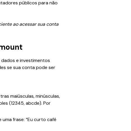
utadores públicos para não
ciente ao acessar sua conta
dmount
 dados e investimentos
des se sua conta pode ser
ras maiúsculas, minúsculas,
les (12345, abcde). Por
e uma frase: “Eu curto café