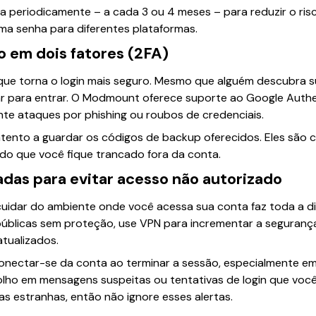
a periodicamente – a cada 3 ou 4 meses – para reduzir o ris
ma senha para diferentes plataformas.
o em dois fatores (2FA)
ue torna o login mais seguro. Mesmo que alguém descubra s
ar para entrar. O Modmount oferece suporte ao Google Authen
nte ataques por phishing ou roubos de credenciais.
atento a guardar os códigos de backup oferecidos. Eles são 
ndo que você fique trancado fora da conta.
das para evitar acesso não autorizado
cuidar do ambiente onde você acessa sua conta faz toda a d
úblicas sem proteção, use VPN para incrementar a seguranç
tualizados.
nectar-se da conta ao terminar a sessão, especialmente 
 olho em mensagens suspeitas ou tentativas de login que vo
s estranhas, então não ignore esses alertas.