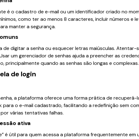
senha
te é o cadastro de e-mail ou um identificador criado no mom
 mínimos, como ter ao menos 8 caracteres, incluir números e l
ara manter a segurança.
 comuns
 de digitar a senha ou esquecer letras maiúsculas. Atentar-
 Usar um gerenciador de senhas ajuda a preencher as credenc
ão, principalmente quando as senhas são longas e complexas.
ela de login
enha, a plataforma oferece uma forma prática de recuperá-l
k para o e-mail cadastrado, facilitando a redefinição sem com
por várias tentativas falhas.
essão ativa
 é útil para quem acessa a plataforma frequentemente em um