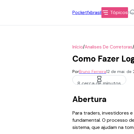
Tópicos
Pocketfxbrasil
/
Início
Analises De Corretoras
Como Fazer Lo
Por
Bruno Ferreira
12 de mai. de
8 cerca de minutos
Abertura
Para traders, investidores 
fundamental. O processo de 
sistema, que ajudam na tom