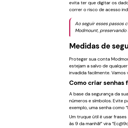
evita ter que digitar os d
correr o risco de acesso in
Ao seguir esses passos c
Modmount, preservando s
Medidas de seg
Proteger sua conta Modmoun
estejam a salvo de qualque
invadida facilmente. Vamos 
Como criar senhas f
A base da segurança da sua 
números e símbolos. Evite 
exemplo, uma senha como “
Um truque útil é usar frases
às 9 da manhã!” vira “Ec@9d