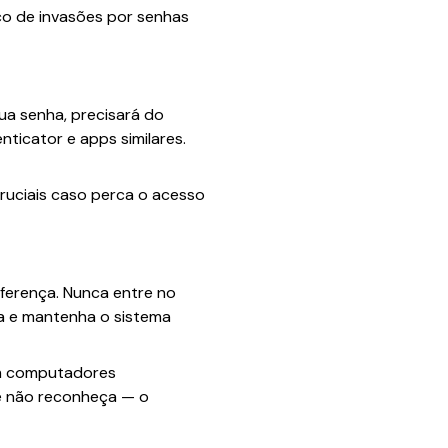
co de invasões por senhas
ua senha, precisará do
ticator e apps similares.
cruciais caso perca o acesso
iferença. Nunca entre no
a e mantenha o sistema
em computadores
cê não reconheça — o