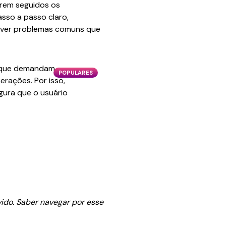
orem seguidos os
sso a passo claro,
olver problemas comuns que
s que demandam
POPULARES
erações. Por isso,
gura que o usuário
vido. Saber navegar por esse