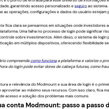
t é o ponto de entrada para esse universo de informações e 
tidade, garantindo acesso personalizado e
seguro
ao sistema.
que as operações, configurações e dados do usuário estejam
te fica clara se pensarmos em situações onde investidores 
lataforma. Uma falha no processo de login pode significar ri
trole sobre investimentos. Além disso, o sistema de login 
ticação em múltiplos dispositivos, oferecendo flexibilidade
uário compreenda
como funciona
a plataforma e valorize o pr
 hora do login pode evitar dores de cabeça futuras, como fra
utura e relevância do Modmount e sua área de login é o prim
 aproveitar ao máximo seus recursos. Com isso claro, fica mai
 de acesso e solução dos problemas mais comuns.
a conta Modmount: passo a passo d