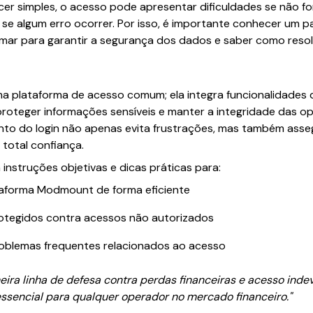
cer simples, o acesso pode apresentar dificuldades se não f
e algum erro ocorrer. Por isso, é importante conhecer um pa
mar para garantir a segurança dos dados e saber como res
 plataforma de acesso comum; ela integra funcionalidade
roteger informações sensíveis e manter a integridade das op
o do login não apenas evita frustrações, mas também asse
total confiança.
instruções objetivas e dicas práticas para:
lataforma Modmount de forma eficiente
otegidos contra acessos não autorizados
 problemas frequentes relacionados ao acesso
eira linha de defesa contra perdas financeiras e acesso inde
ssencial para qualquer operador no mercado financeiro."