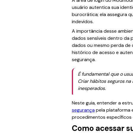
A área de login do Modmoun
usuário autentica sua iden
burocrática; ela assegura 
indevidos.
A importância desse ambien
dados sensíveis dentro da p
dados ou mesmo perda de con
histórico de acesso e auten
segurança.
É fundamental que o us
Criar hábitos seguros na
inesperados.
Neste guia, entender a estr
segurança
pela plataforma e
procedimentos específicos
Como acessar su