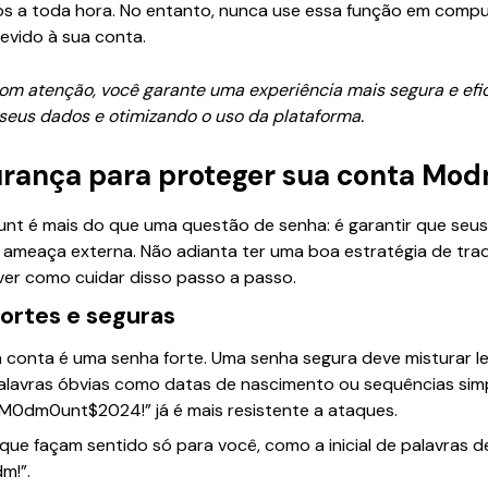
ados a toda hora. No entanto, nunca use essa função em comp
devido à sua conta.
om atenção, você garante uma experiência mais segura e efi
eus dados e otimizando o uso da plataforma.
urança para proteger sua conta Mo
t é mais do que uma questão de senha: é garantir que seus
r ameaça externa. Não adianta ter uma boa estratégia de tra
ver como cuidar disso passo a passo.
ortes e seguras
conta é uma senha forte. Uma senha segura deve misturar let
palavras óbvias como datas de nascimento ou sequências simp
M0dm0unt$2024!” já é mais resistente a ataques.
 que façam sentido só para você, como a inicial de palavras d
m!”.