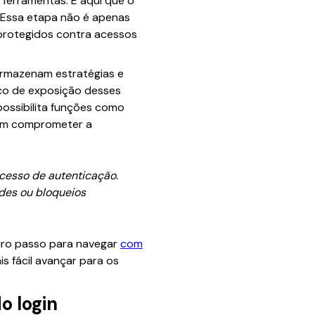
ferramentas. É aqui que o
 Essa etapa não é apenas
 protegidos contra acessos
armazenam estratégias e
sco de exposição desses
possibilita funções como
 sem comprometer a
ocesso de autenticação.
udes ou bloqueios
eiro passo para navegar
com
s fácil avançar para os
o login