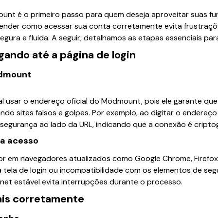
nt é o primeiro passo para quem deseja aproveitar suas fun
Entender como acessar sua conta corretamente evita frustra
gura e fluida. A seguir, detalhamos as etapas essenciais para 
egando até a página de login
odmount
l usar o endereço oficial do Modmount, pois ele garante qu
ando sites falsos e golpes. Por exemplo, ao digitar o endere
 segurança ao lado da URL, indicando que a conexão é cripto
ra acesso
r em navegadores atualizados como Google Chrome, Firefox 
a tela de login ou incompatibilidade com os elementos de se
net estável evita interrupções durante o processo.
ais corretamente