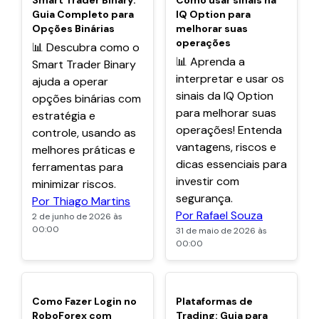
Smart Trader Binary:
Como usar sinais na
Guia Completo para
IQ Option para
Opções Binárias
melhorar suas
operações
📊 Descubra como o
📊 Aprenda a
Smart Trader Binary
interpretar e usar os
ajuda a operar
sinais da IQ Option
opções binárias com
para melhorar suas
estratégia e
operações! Entenda
controle, usando as
vantagens, riscos e
melhores práticas e
dicas essenciais para
ferramentas para
investir com
minimizar riscos.
segurança.
Por Thiago Martins
Por Rafael Souza
2 de junho de 2026 às
00:00
31 de maio de 2026 às
00:00
POPULARES
POPULARES
Como Fazer Login no
Plataformas de
RoboForex com
Trading: Guia para