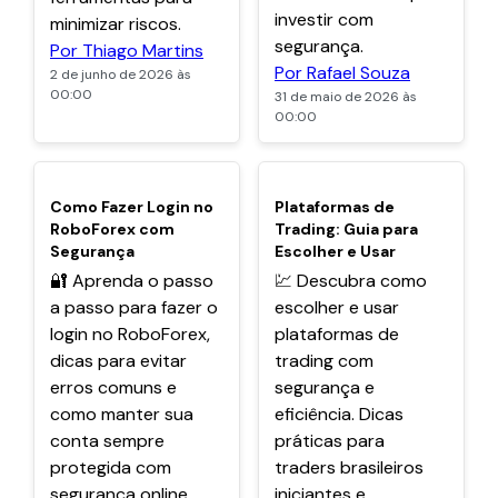
investir com
minimizar riscos.
segurança.
Por Thiago Martins
Por Rafael Souza
2 de junho de 2026 às
00:00
31 de maio de 2026 às
00:00
POPULARES
POPULARES
Como Fazer Login no
Plataformas de
RoboForex com
Trading: Guia para
Segurança
Escolher e Usar
🔐 Aprenda o passo
💹 Descubra como
a passo para fazer o
escolher e usar
login no RoboForex,
plataformas de
dicas para evitar
trading com
erros comuns e
segurança e
como manter sua
eficiência. Dicas
conta sempre
práticas para
protegida com
traders brasileiros
segurança online.
iniciantes e