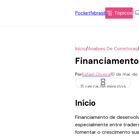
Tópicos
Pocketfxbrasil
/
Início
Analises De Corretoras
Financiamento
Por
Rafael Oliveira
10 de mai. de
11 cerca de minutos
Início
Financiamento de desenvolv
especialmente entre trader
fomentar o crescimento sus