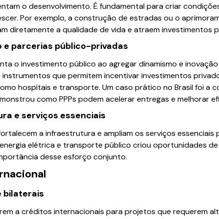
entam o desenvolvimento. É fundamental para criar condiçõe
rescer. Por exemplo, a construção de estradas ou o aprimora
 diretamente a qualidade de vida e atraem investimentos p
o e parcerias público-privadas
nta o investimento público ao agregar dinamismo e inovação 
o instrumentos que permitem incentivar investimentos privad
como hospitais e transporte. Um caso prático no Brasil foi a
monstrou como PPPs podem acelerar entregas e melhorar efi
ura e serviços essenciais
rtalecem a infraestrutura e ampliam os serviços essenciais 
nergia elétrica e transporte público criou oportunidades de
mportância desse esforço conjunto.
rnacional
 bilaterais
em a créditos internacionais para projetos que requerem alt