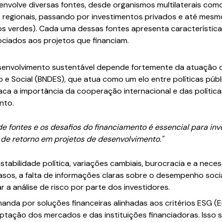
envolve diversas fontes, desde organismos multilaterais com
 regionais, passando por investimentos privados e até mes
os verdes). Cada uma dessas fontes apresenta característic
ociados aos projetos que financiam.
desenvolvimento sustentável depende fortemente da atuação 
e Social (BNDES), que atua como um elo entre políticas públ
aca a importância da cooperação internacional e das polític
nto.
de fontes e os desafios do financiamento é essencial para in
l de retorno em projetos de desenvolvimento."
nstabilidade política, variações cambiais, burocracia e a nec
sos, a falta de informações claras sobre o desempenho soci
r a análise de risco por parte dos investidores.
anda por soluções financeiras alinhadas aos critérios ESG (E
ação dos mercados e das instituições financiadoras. Isso s