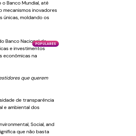
o o Banco Mundial, até
mo mecanismos inovadores
as únicas, moldando os
do Banco Nacional de
POPULARES
icas e investimentos
as econômicas na
vestidores que querem
essidade de transparência
al e ambiental dos
nvironmental, Social, and
ignifica que não basta