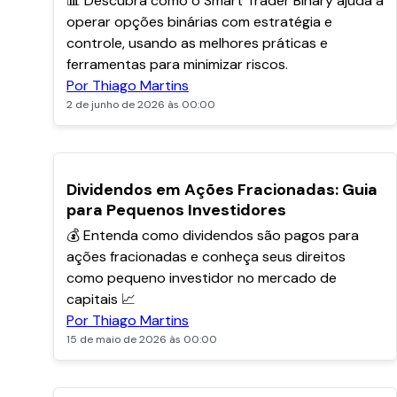
📊 Descubra como o Smart Trader Binary ajuda a
operar opções binárias com estratégia e
controle, usando as melhores práticas e
ferramentas para minimizar riscos.
Por Thiago Martins
2 de junho de 2026 às 00:00
POPULARES
Dividendos em Ações Fracionadas: Guia
para Pequenos Investidores
💰 Entenda como dividendos são pagos para
ações fracionadas e conheça seus direitos
como pequeno investidor no mercado de
capitais 📈
Por Thiago Martins
15 de maio de 2026 às 00:00