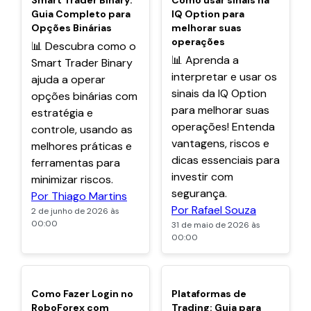
Smart Trader Binary:
Como usar sinais na
Guia Completo para
IQ Option para
Opções Binárias
melhorar suas
operações
📊 Descubra como o
📊 Aprenda a
Smart Trader Binary
interpretar e usar os
ajuda a operar
sinais da IQ Option
opções binárias com
para melhorar suas
estratégia e
operações! Entenda
controle, usando as
vantagens, riscos e
melhores práticas e
dicas essenciais para
ferramentas para
investir com
minimizar riscos.
segurança.
Por Thiago Martins
Por Rafael Souza
2 de junho de 2026 às
00:00
31 de maio de 2026 às
00:00
POPULARES
POPULARES
Como Fazer Login no
Plataformas de
RoboForex com
Trading: Guia para