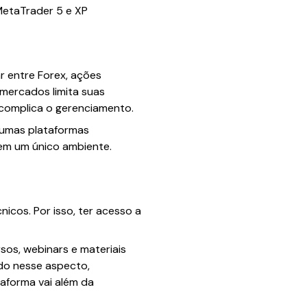
MetaTrader 5 e XP
r entre Forex, ações
 mercados limita suas
 complica o gerenciamento.
lgumas plataformas
 em um único ambiente.
icos. Por isso, ter acesso a
os, webinars e materiais
ado nesse aspecto,
taforma vai além da