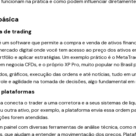
uncionam na prática e como podem influenciar diretamente 
básica
a de trading
 um software que permite a compra e venda de ativos finance
ercado digital onde você tem acesso ao preço dos ativos em
fólio e aplicar estratégias. Um exemplo prático é o MetaTr
 negocia CFDs, e o próprio XP Pro, muito popular no Brasil 
s, gráficos, execução das ordens e até notícias, tudo em um 
ntrole e agilidade na tomada de decisões, algo fundamental em
 plataformas
rma conecta o trader a uma corretora e a seus sistemas de l
 outra ativo, por exemplo, a plataforma envia essa ordem p
ções forem atendidas.
m painel com diversas ferramentas de análise técnica, como 
eis, que ajudam a entender a movimentação dos preços. Plat