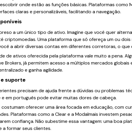
scobrir onde estão as funções básicas. Plataformas como 
faces claras e personalizáveis, facilitando a navegação.
sponíveis
preso a um único tipo de ativo. Imagine que você quer alterna
até criptomoedas. Uma plataforma que só ofereça um ou dois
você a abrir diversas contas em diferentes corretoras, o que
dade de ativos oferecida pela plataforma vale muito a pena. A
ve Brokers, já permitem acesso a múltiplos mercados globais
ntralizado e ganha agilidade.
 e suporte
ientes precisam de ajuda frente a dúvidas ou problemas técn
e e em português pode evitar muitas dores de cabeça.
s costumam oferecer uma área focada em educação, com curs
dades. Plataformas como a Clear e a Modalmais investem pes
nharem confiança. Não subestime essa vantagem: uma boa pla
a formar seus clientes.