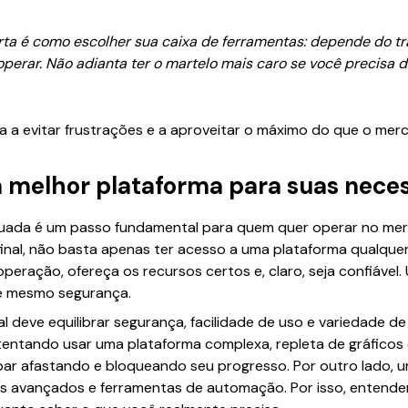
rta é como escolher sua caixa de ferramentas: depende do tra
perar. Não adianta ter o martelo mais caro se você precisa
a a evitar frustrações e a aproveitar o máximo do que o mer
 melhor plataforma para suas nece
quada é um passo fundamental para quem quer operar no mer
 Afinal, não basta apenas ter acesso a uma plataforma qualque
 operação, ofereça os recursos certos e, claro, seja confiáve
té mesmo segurança.
al deve equilibrar segurança, facilidade de uso e variedade de
 tentando usar uma plataforma complexa, repleta de gráficos
bar afastando e bloqueando seu progresso. Por outro lado, u
sos avançados e ferramentas de automação. Por isso, entende