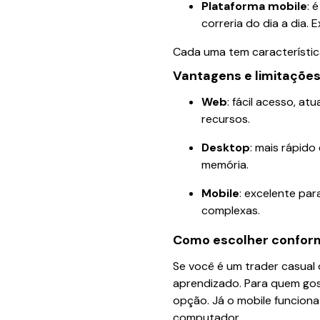
Plataforma mobile
: 
correria do dia a dia.
Cada uma tem característica
Vantagens e limitaçõe
Web
: fácil acesso, 
recursos.
Desktop
: mais rápid
memória.
Mobile
: excelente par
complexas.
Como escolher conform
Se você é um trader casual 
aprendizado. Para quem gost
opção. Já o mobile funcion
computador.