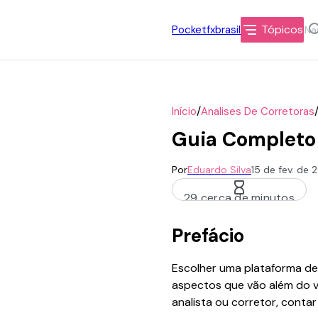
Tópicos
Pocketfxbrasil
/
Início
Analises De Corretoras
Guia Completo 
Por
Eduardo Silva
15 de fev. de
29 cerca de minutos
Prefácio
Escolher uma plataforma de 
aspectos que vão além do vi
analista ou corretor, conta