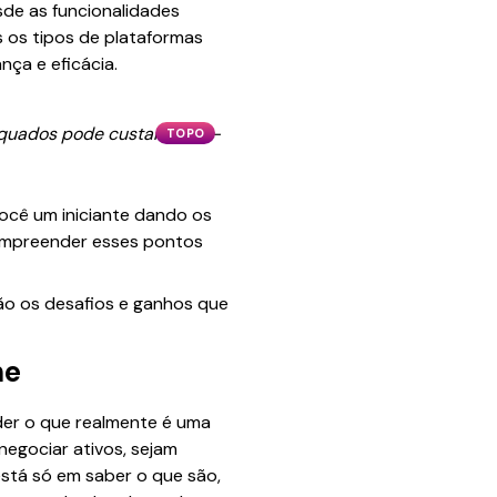
sde as funcionalidades
 os tipos de plataformas
nça e eficácia.
equados pode custar caro —
TOPO
você um iniciante dando os
compreender esses pontos
ão os desafios e ganhos que
ne
der o que realmente é uma
negociar ativos, sejam
stá só em saber o que são,