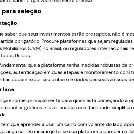
uanto saber o que você realmente precisa.
s para seleção
ntação
e saber que seus investimentos estão protegidos, não é m
artida obrigatório. Procure plataformas que sejam reguladas
Mobiliários (CVM) no Brasil, ou reguladores internacionais
stados Unidos.
fundamental que a plataforma tenha medidas robustas de pr
ções, autenticação em duas etapas e monitoramento constan
ntias podem expor seu dinheiro e dados pessoais a riscos de
erface
ença enorme, principalmente para quem está começando a oper
ompanhar gráficos e fazer análises com facilidade, simplifica 
ade.
tem que aprender a usar um carro com volante do lado opos
gurança cai. Do mesmo jeito, se sua plataforma parecer um lab