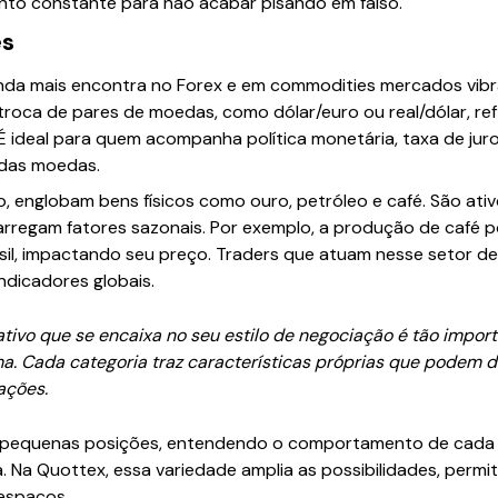
to constante para não acabar pisando em falso.
es
ainda mais encontra no Forex e em commodities mercados vibr
 troca de pares de moedas, como dólar/euro ou real/dólar, re
É ideal para quem acompanha política monetária, taxa de jur
das moedas.
, englobam bens físicos como ouro, petróleo e café. São ativ
arregam fatores sazonais. Por exemplo, a produção de café 
asil, impactando seu preço. Traders que atuam nesse setor d
indicadores globais.
tivo que se encaixa no seu estilo de negociação é tão impor
a. Cada categoria traz características próprias que podem de
ações.
m pequenas posições, entendendo o comportamento de cada 
 Na Quottex, essa variedade amplia as possibilidades, permit
espaços.