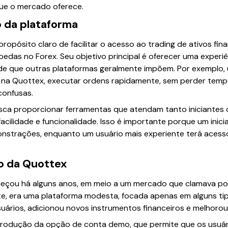
que o mercado oferece.
o da plataforma
ropósito claro de facilitar o acesso ao trading de ativos fin
edas no Forex. Seu objetivo principal é oferecer uma experi
ade que outras plataformas geralmente impõem. Por exemplo,
 na Quottex, executar ordens rapidamente, sem perder tem
confusas.
usca proporcionar ferramentas que atendam tanto iniciantes
facilidade e funcionalidade. Isso é importante porque um inici
nstrações, enquanto um usuário mais experiente terá acesso
ão da Quottex
eçou há alguns anos, em meio a um mercado que clamava por
ente, era uma plataforma modesta, focada apenas em alguns t
uários, adicionou novos instrumentos financeiros e melhorou
trodução da opção de conta demo, que permite que os usuá