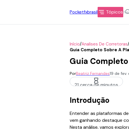
Tópicos
Pocketfxbrasil
/
Início
Analises De Corretoras
Guia Completo Sobre A Pl
Guia Completo 
Por
Beatriz Fernandes
19 de fev
21 cerca de minutos
Introdução
Entender as plataformas de 
vem ganhando destaque como
Nesta análise, vamos explor