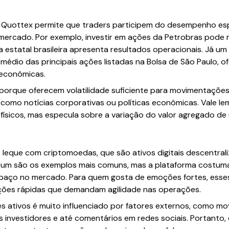
a Quottex permite que traders participem do desempenho es
mercado. Por exemplo, investir em ações da Petrobras pode r
 estatal brasileira apresenta resultados operacionais. Já u
médio das principais ações listadas na Bolsa de São Paulo,
 econômicas.
 porque oferecem volatilidade suficiente para movimentaçõe
como notícias corporativas ou políticas econômicas. Vale lem
físicos, mas especula sobre a variação do valor agregado de
leque com criptomoedas, que são ativos digitais descentrali
hereum são os exemplos mais comuns, mas a plataforma costu
aço no mercado. Para quem gosta de emoções fortes, esses
ações rápidas que demandam agilidade nas operações.
s ativos é muito influenciado por fatores externos, como mo
s investidores e até comentários em redes sociais. Portanto