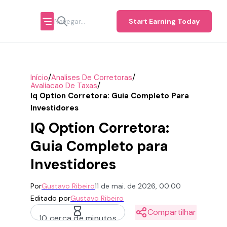
Start Earning Today
/
/
Início
Analises De Corretoras
/
Avaliacao De Taxas
Iq Option Corretora: Guia Completo Para
Investidores
IQ Option Corretora:
Guia Completo para
Investidores
Por
Gustavo Ribeiro
11 de mai. de 2026, 00:00
Editado por
Gustavo Ribeiro
Compartilhar
10 cerca de minutos