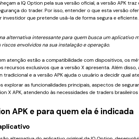
eçam a IQ Option pela sua versão oficial, a versão APK tra
egurança do trader. Por isso, entender o que esta versão of
 investidor que pretende usá-la de forma segura e eficiente.
a alternativa interessante para quem busca um aplicativo ma
s riscos envolvidos na sua instalação e operação.
m atenção estão a compatibilidade com dispositivos, os mé
s recursos exclusivos que a versão X apresenta. Além disso
n tradicional e a versão APK ajuda o usuário a decidir qual ate
 explorar as funcionalidades principais, aspectos de segura
ption X APK, atendendo às necessidades de traders brasileiro
ion APK e para quem ela é indicada
aplicativo
são alternativa do aplicativo original da IQ Option, desenvol