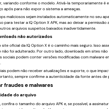
r, variando conforme o modelo. Ativá-la temporariamente é es
go após para não expor o sistema a ameaças.
pps maliciosos sejam instalados automaticamente no seu apa
so para testar a IQ Option X APK, mas ao deixar a permissão 
tros arquivos suspeitos baixados inadvertidamente.
ownloads não autorizados
 site oficial da IQ Option X é o caminho mais seguro. Isso as
 e não foi adulterado. Por outro lado, downloads em sites não
s sociais podem conter versões modificadas com malware em
.
ciais podem não receber atualizações e suporte, o que impact
ortanto, sempre confirme a autenticidade da fonte antes de 
ar fraudes e malwares
cidade do arquivo
o, confira o tamanho do arquivo APK e, se possível, a assinatura