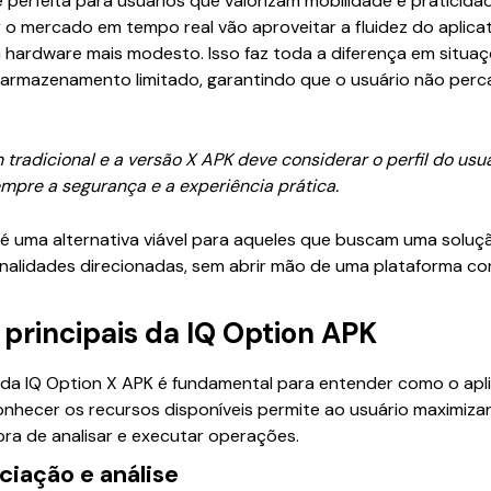
é perfeita para usuários que valorizam mobilidade e pratici
o mercado em tempo real vão aproveitar a fluidez do aplicati
hardware mais modesto. Isso faz toda a diferença em situaç
e armazenamento limitado, garantindo que o usuário não per
 tradicional e a versão X APK deve considerar o perfil do usuá
empre a segurança e a experiência prática.
é uma alternativa viável para aqueles que buscam uma soluçã
alidades direcionadas, sem abrir mão de uma plataforma co
principais da IQ Option APK
da IQ Option X APK é fundamental para entender como o apli
Conhecer os recursos disponíveis permite ao usuário maximizar
ora de analisar e executar operações.
ciação e análise