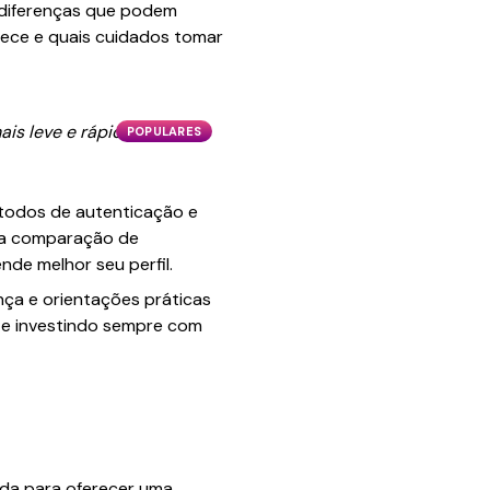
z diferenças que podem
erece e quais cuidados tomar
is leve e rápido, mas é
POPULARES
todos de autenticação e
, a comparação de
nde melhor seu perfil.
nça e orientações práticas
s e investindo sempre com
vida para oferecer uma