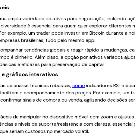
veis
ma ampla variedade de ativos para negociação, incluindo açõ
 diversidade é essencial para quem quer explorar diferentes
 Por exemplo, um trader pode investir em Bitcoin durante a noi
empresas brasileiras, tudo pelo mesmo app.
acompanhar tendências globais e reagir rápido a mudanças, car
o é dinheiro. Além disso, a opção por ativos variados ajuda 
básicas e eficazes para preservação de capital.
e gráficos interativos
as de análise técnicas robustas,
como
indicadores RSI, médi
 facilitam o acompanhamento dos preços. Por exemplo, um t
 confirmar sinais de compra ou venda, agilizando decisões s
 fáceis de manipular no dispositivo móvel, com zoom e ajustes
ências e níveis de suporte/resistência com clareza, essencial
 que seriam custosos no mercado volátil.