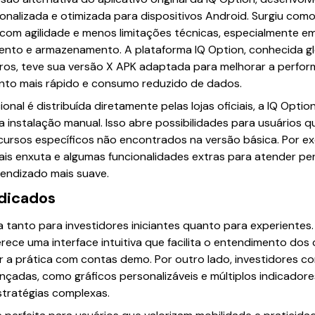
onalizada e otimizada para dispositivos Android. Surgiu com
com agilidade e menos limitações técnicas, especialmente e
to e armazenamento. A plataforma IQ Option, conhecida glo
ros, teve sua versão X APK adaptada para melhorar a perfo
to mais rápido e consumo reduzido de dados.
onal é distribuída diretamente pelas lojas oficiais, a IQ Optio
 instalação manual. Isso abre possibilidades para usuários q
cursos específicos não encontrados na versão básica. Por e
is enxuta e algumas funcionalidades extras para atender per
endizado mais suave.
ndicados
a tanto para investidores iniciantes quanto para experientes
rece uma interface intuitiva que facilita o entendimento dos
r a prática com contas demo. Por outro lado, investidores c
adas, como gráficos personalizáveis e múltiplos indicadores
stratégias complexas.