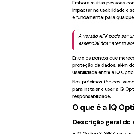
Embora muitas pessoas conh
impactar na usabilidade e s
é fundamental para qualquer
A versão APK pode ser um
essencial ficar atento ao
Entre os pontos que merece
proteção de dados, além do
usabilidade entre a IQ Optio
Nos próximos tópicos, vamos
para instalar e usar a IQ O
responsabilidade.
O que é a IQ Opt
Descrição geral do 
A IQ Option X APK é uma ver