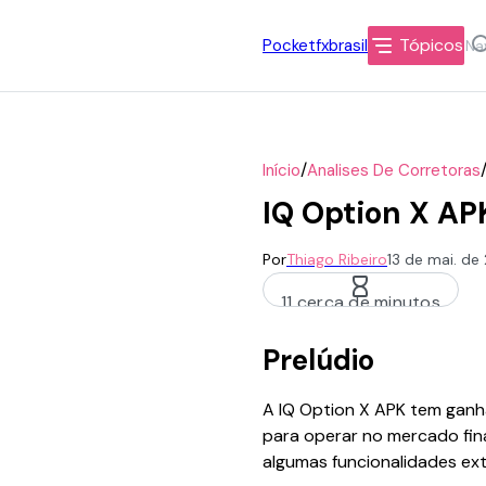
Tópicos
Pocketfxbrasil
/
Início
Analises De Corretoras
IQ Option X AP
Por
Thiago Ribeiro
13 de mai. de
11 cerca de minutos
Prelúdio
A IQ Option X APK tem ganh
para operar no mercado fina
algumas funcionalidades ext