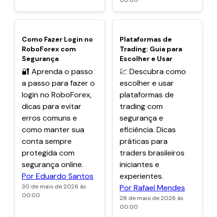
00:00
POPULARES
POPULARES
Como Fazer Login no
Plataformas de
RoboForex com
Trading: Guia para
Segurança
Escolher e Usar
🔐 Aprenda o passo
💹 Descubra como
a passo para fazer o
escolher e usar
login no RoboForex,
plataformas de
dicas para evitar
trading com
erros comuns e
segurança e
como manter sua
eficiência. Dicas
conta sempre
práticas para
protegida com
traders brasileiros
segurança online.
iniciantes e
Por Eduardo Santos
experientes.
30 de maio de 2026 às
Por Rafael Mendes
00:00
28 de maio de 2026 às
00:00