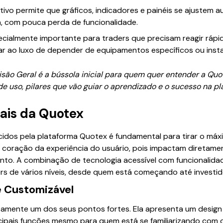
tivo permite que gráficos, indicadores e painéis se ajustem
a, com pouca perda de funcionalidade.
ecialmente importante para traders que precisam reagir rápi
 ao luxo de depender de equipamentos específicos ou inst
são Geral é a bússola inicial para quem quer entender a Quot
e uso, pilares que vão guiar o aprendizado e o sucesso na pl
pais da Quotex
cidos pela plataforma Quotex é fundamental para tirar o máx
o coração da experiência do usuário, pois impactam diretamen
ento. A combinação de tecnologia acessível com funcionalid
rs de vários níveis, desde quem está começando até investid
 e Customizável
tamente um dos seus pontos fortes. Ela apresenta um design 
ncipais funções mesmo para quem está se familiarizando com 