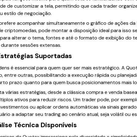
ade de customizar a tela, permitindo que cada trader organize
u estilo de negociação.
 prefere acompanhar simultaneamente o gráfico de ações da P
e criptomoedas, pode montar a disposição ideal para isso se
ara alterar o tema, fontes e até o formato de exibição do t
al durante sessões extensas.
Estratégias Suportadas
dens é essencial para quem quer ser mais estratégico. A Quo
, entre outras, possibilitando a execução rápida ou planejada
urto prazo quanto para quem busca posicionamentos mais lo
ta várias estratégias, desde a clássica compra e venda base
los ativos para reduzir riscos. Um trader pode, por exemplo
vestimentos ou aplicar ordens automáticas via sinais gerado
uário a adaptar seu trading ao cenário atual, seja volátil ou es
lise Técnica Disponíveis
cnicas da Quotex impressiona pela diversidade e simplicidade 