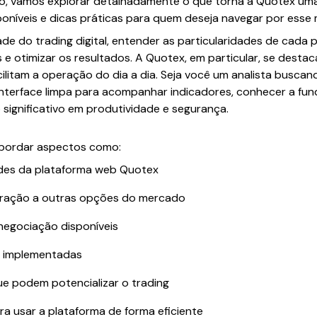
igo, vamos explorar detalhadamente o que torna a Quotex um
poníveis e dicas práticas para quem deseja navegar por ess
e do trading digital, entender as particularidades de cada p
 e otimizar os resultados. A Quotex, em particular, se desta
ilitam a operação do dia a dia. Seja você um analista buscan
interface limpa para acompanhar indicadores, conhecer a fun
significativo em produtividade e segurança.
abordar aspectos como:
dades da plataforma web Quotex
aração a outras opções do mercado
negociação disponíveis
 implementadas
ue podem potencializar o trading
ra usar a plataforma de forma eficiente