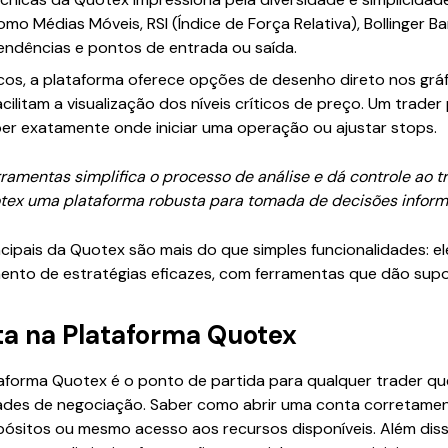
o Médias Móveis, RSI (Índice de Força Relativa), Bollinger 
 tendências e pontos de entrada ou saída.
cos, a plataforma oferece opções de desenho direto nos gráf
acilitam a visualização dos níveis críticos de preço. Um trade
ber exatamente onde iniciar uma operação ou ajustar stops.
mentas simplifica o processo de análise e dá controle ao tra
otex uma plataforma robusta para tomada de decisões inform
cipais da Quotex são mais do que simples funcionalidades: e
ento de estratégias eficazes, com ferramentas que dão supor
a na Plataforma Quotex
aforma Quotex é o ponto de partida para qualquer trader qu
idades de negociação. Saber como abrir uma conta corretamen
pósitos ou mesmo acesso aos recursos disponíveis. Além diss