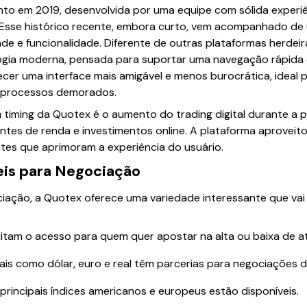
to em 2019, desenvolvida por uma equipe com sólida experi
e. Esse histórico recente, embora curto, vem acompanhado d
ade e funcionalidade. Diferente de outras plataformas herdeir
ia moderna, pensada para suportar uma navegação rápida e
cer uma interface mais amigável e menos burocrática, ideal
 processos demorados.
timing da Quotex é o aumento do trading digital durante a 
tes de renda e investimentos online. A plataforma aprovei
tes que aprimoram a experiência do usuário.
is para Negociação
ação, a Quotex oferece uma variedade interessante que vai a
litam o acesso para quem quer apostar na alta ou baixa de a
is como dólar, euro e real têm parcerias para negociações di
rincipais índices americanos e europeus estão disponíveis.