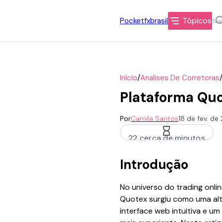
Tópicos
Pocketfxbrasil
/
Início
Analises De Corretoras
Plataforma Quo
Por
Camila Santos
18 de fev. d
22 cerca de minutos
Introdução
No universo do trading onli
Quotex surgiu como uma alte
interface web intuitiva e u