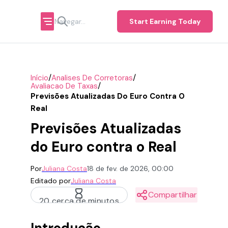
Start Earning Today
/
/
Início
Analises De Corretoras
/
Avaliacao De Taxas
Previsões Atualizadas Do Euro Contra O
Real
Previsões Atualizadas
do Euro contra o Real
Por
Juliana Costa
18 de fev. de 2026, 00:00
Editado por
Juliana Costa
Compartilhar
20 cerca de minutos