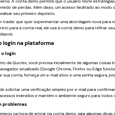
ceiros. A conta demo permite que o usuário teste estratégia
 medo de perdas. Além disso, um acesso facilitado ao modo d
ealizar seu primeiro depósito.
 um trader que quer experimentar uma abordagem nova para 
direto para a conta real, ele usa a conta demo para refinar s
depois.
o login na plataforma
 o login
emo da Quotex, você precisa inicialmente de algumas coisas 
 navegador atualizado (Google Chrome, Firefox ou Edge func
iar sua conta, forneça um e-mail ativo e uma senha segura, p
e solicitar uma verificação simples por e-mail para confirmar
acessos indevidos e mantém o ambiente seguro para todos o
em problemas
empos na hora de entrar na conta demo, siga algumas dicas s