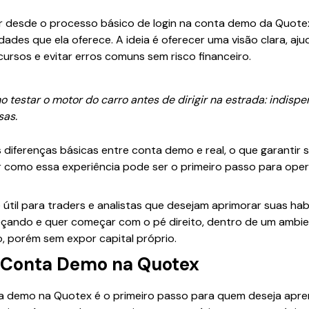
r desde o processo básico de login na conta demo da Quotex
dades que ela oferece. A ideia é oferecer uma visão clara, aj
cursos e evitar erros comuns sem risco financeiro.
 testar o motor do carro antes de dirigir na estrada: indisp
sas.
iferenças básicas entre conta demo e real, o que garantir 
r como essa experiência pode ser o primeiro passo para ope
 útil para traders e analistas que desejam aprimorar suas ha
ando e quer começar com o pé direito, dentro de um ambien
, porém sem expor capital próprio.
 Conta Demo na Quotex
 demo na Quotex é o primeiro passo para quem deseja apre