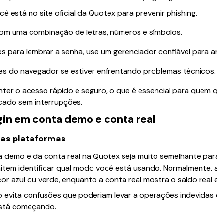
cê está no site oficial da Quotex para prevenir phishing.
 com uma combinação de letras, números e símbolos.
es para lembrar a senha, use um gerenciador confiável para a
es do navegador se estiver enfrentando problemas técnicos.
nter o acesso rápido e seguro, o que é essencial para quem 
cado sem interrupções.
gin em conta demo e conta real
das plataformas
a demo e da conta real na Quotex seja muito semelhante para
rmitem identificar qual modo você está usando. Normalmente
cor azul ou verde, enquanto a conta real mostra o saldo real
 evita confusões que poderiam levar a operações indevidas c
está começando.