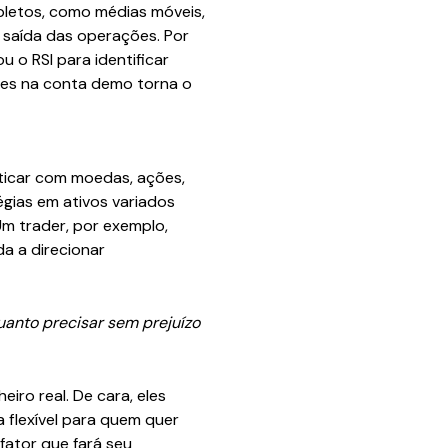
pletos, como médias móveis,
 saída das operações. Por
 o RSI para identificar
res na conta demo torna o
aticar com moedas, ações,
gias em ativos variados
Um trader, por exemplo,
a a direcionar
uanto precisar sem prejuízo
iro real. De cara, eles
lexível para quem quer
fator que fará seu