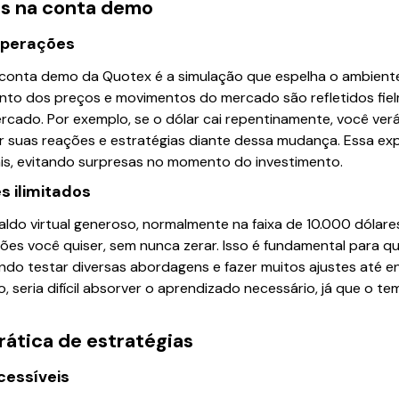
is na conta demo
operações
conta demo da Quotex é a simulação que espelha o ambiente r
nto dos preços e movimentos do mercado são refletidos fiel
ercado. Por exemplo, se o dólar cai repentinamente, você ver
 suas reações e estratégias diante dessa mudança. Essa expe
ais, evitando surpresas no momento do investimento.
s ilimitados
do virtual generoso, normalmente na faixa de 10.000 dólares
es você quiser, sem nunca zerar. Isso é fundamental para q
ndo testar diversas abordagens e fazer muitos ajustes até e
, seria difícil absorver o aprendizado necessário, já que o t
rática de estratégias
cessíveis