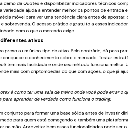
 demo da Quotex é disponibilizar indicadores técnicos com
sa variedade ajuda a entender melhor os pontos de entrada e
édia móvel para ver uma tendência clara antes de apostar, ou
sobrevenda. O acesso prático e gratuito a esses indicado
alinhado com o que o mercado exige.
 diferentes ativos
a preso a um único tipo de ativo. Pelo contrário, dá para pr
ue enriquece o conhecimento sobre o mercado. Testar estraté
cê tem mais facilidade e onde seu método funciona melhor. 
rende mais com criptomoedas do que com ações, o que já ajud
tex é como ter uma sala de treino onde você pode errar o q
 para aprender de verdade como funciona o trading.
 conjunto para formar uma base sólida antes de investir dinhe
medo para quem está começando e também uma plataforma f
car na mão. Aproveitar bem essas funcionalidades pode ser o 