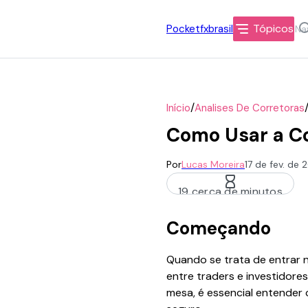
Tópicos
Pocketfxbrasil
/
Início
Analises De Corretoras
Como Usar a C
Por
Lucas Moreira
17 de fev. de
19 cerca de minutos
Começando
Quando se trata de entrar 
entre traders e investidores
mesa, é essencial entende