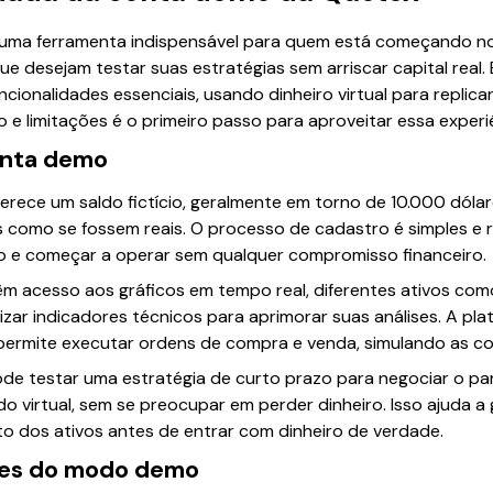
uma ferramenta indispensável para quem está começando n
ue desejam testar suas estratégias sem arriscar capital real.
cionalidades essenciais, usando dinheiro virtual para replic
e limitações é o primeiro passo para aproveitar essa experi
onta demo
ece um saldo fictício, geralmente em torno de 10.000 dólare
como se fossem reais. O processo de cadastro é simples e rá
 e começar a operar sem qualquer compromisso financeiro.
êm acesso aos gráficos em tempo real, diferentes ativos com
izar indicadores técnicos para aprimorar suas análises. A pl
rmite executar ordens de compra e venda, simulando as con
pode testar uma estratégia de curto prazo para negociar o p
do virtual, sem se preocupar em perder dinheiro. Isso ajuda a
o dos ativos antes de entrar com dinheiro de verdade.
ões do modo demo