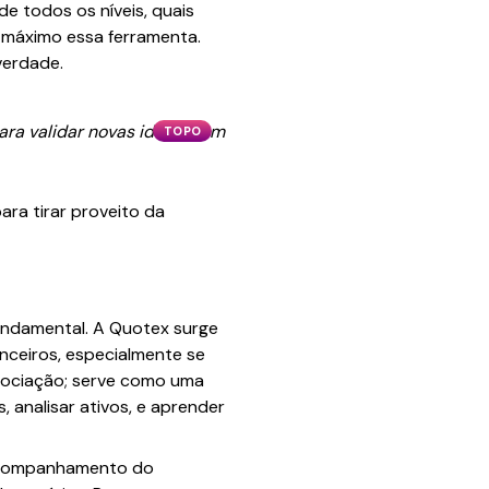
e todos os níveis, quais
o máximo essa ferramenta.
verdade.
ara validar novas ideias sem
TOPO
ra tirar proveito da
fundamental. A Quotex surge
nceiros, especialmente se
gociação; serve como uma
, analisar ativos, e aprender
o acompanhamento do