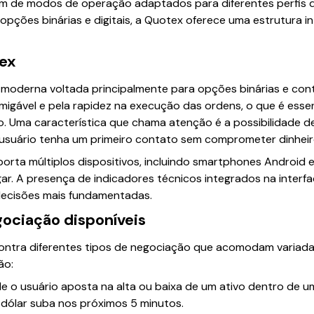
m de modos de operação adaptados para diferentes perfis d
pções binárias e digitais, a Quotex oferece uma estrutura in
tex
oderna voltada principalmente para opções binárias e contra
migável e pela rapidez na execução das ordens, o que é ess
. Uma característica que chama atenção é a possibilidade 
 usuário tenha um primeiro contato sem comprometer dinheiro
orta múltiplos dispositivos, incluindo smartphones Android e 
ar. A presença de indicadores técnicos integrados na interfac
decisões mais fundamentadas.
ociação disponíveis
ontra diferentes tipos de negociação que acomodam variadas
ão:
 o usuário aposta na alta ou baixa de um ativo dentro de 
 dólar suba nos próximos 5 minutos.