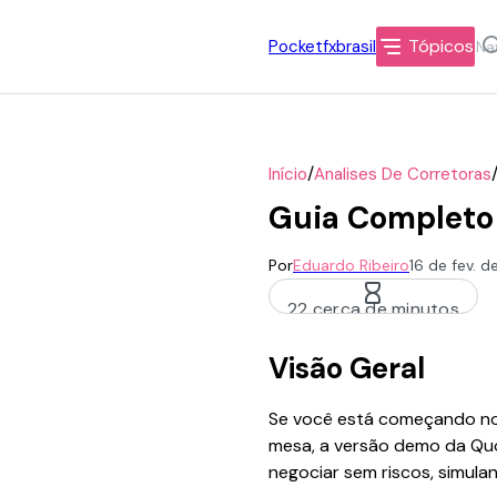
Tópicos
Pocketfxbrasil
/
Início
Analises De Corretoras
Guia Completo
Por
Eduardo Ribeiro
16 de fev. 
22 cerca de minutos
Visão Geral
Se você está começando no 
mesa, a versão demo da Quo
negociar sem riscos, simula