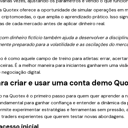
várias vezes, ajustando os parâmetros e vendo o que funcion
a Quotex oferece a oportunidade de simular operações em múl
riptomoedas, o que amplia o aprendizado prático. Isso sign
s de cada mercado antes de aplicar dinheiro real.
om dinheiro fictício também ajuda a desenvolver a disciplina
lmente preparado para a volatilidade e as oscilações do merc
o é como aquele campo de treino para atletas: errar, acertar
eiras. É a melhor maneira para iniciantes ganharem uma visã
negociação digital.
ara criar e usar uma conta demo Qu
mo na Quotex é o primeiro passo para quem quer aprender a
é fundamental para ganhar confiança e entender a dinâmica d
ermite experimentar estratégias e ferramentas sem pressão, a
a traders experientes que querem testar novas abordagens.
acesso inicial