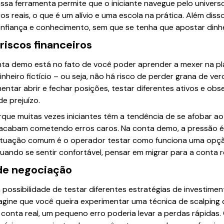
 essa ferramenta permite que o iniciante navegue pelo univer
os reais, o que é um alívio e uma escola na prática. Além dis
nfiança e conhecimento, sem que se tenha que apostar dinhe
iscos financeiros
nta demo está no fato de você poder aprender a mexer na pla
heiro fictício – ou seja, não há risco de perder grana de ve
ntar abrir e fechar posições, testar diferentes ativos e o
e prejuízo.
orque muitas vezes iniciantes têm a tendência de se afobar ao
acabam cometendo erros caros. Na conta demo, a pressão é z
tuação comum é o operador testar como funciona uma opção d
uando se sentir confortável, pensar em migrar para a conta re
 de negociação
 possibilidade de testar diferentes estratégias de investim
magine que você queira experimentar uma técnica de scalping
 conta real, um pequeno erro poderia levar a perdas rápidas