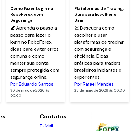
POPULARES
POPULARES
Como Fazer Login no
Plataformas de Trading:
RoboForex com
Guia para Escolher e
Segurança
Usar
🔐 Aprenda o passo a
💹 Descubra como
passo para fazer o
escolher e usar
login no RoboForex,
plataformas de trading
dicas para evitar erros
com segurança e
comuns e como
eficiência. Dicas
manter sua conta
práticas para traders
sempre protegida com
brasileiros iniciantes e
segurança online.
experientes.
Por Eduardo Santos
Por Rafael Mendes
30 de maio de 2026 às
28 de maio de 2026 às 00:00
00:00
es
Contatos
E-Mail