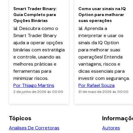
POPULARES
POPULARES
Smart Trader Binary:
Como usar sinais na IQ
Guia Completo para
Option para melhorar
Opções Binárias
suas operações
📊 Descubra como o
📊 Aprenda a
Smart Trader Binary
interpretar e usar os
ajuda a operar opções
sinais da IQ Option
binárias com estratégia
para melhorar suas
e controle, usando as
operações! Entenda
melhores práticas e
vantagens, riscos e
ferramentas para
dicas essenciais para
minimizar riscos.
investir com segurança.
Por Thiago Martins
Por Rafael Souza
2 de junho de 2026 às 00:00
31 de maio de 2026 às 00:00
Tópicos
Informaçõ
Analises De Corretoras
Autores