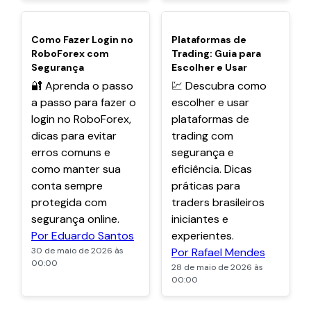
POPULARES
POPULARES
Como Fazer Login no
Plataformas de
RoboForex com
Trading: Guia para
Segurança
Escolher e Usar
🔐 Aprenda o passo
💹 Descubra como
a passo para fazer o
escolher e usar
login no RoboForex,
plataformas de
dicas para evitar
trading com
erros comuns e
segurança e
como manter sua
eficiência. Dicas
conta sempre
práticas para
protegida com
traders brasileiros
segurança online.
iniciantes e
Por Eduardo Santos
experientes.
30 de maio de 2026 às
Por Rafael Mendes
00:00
28 de maio de 2026 às
00:00