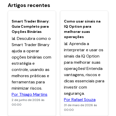
Artigos recentes
POPULARES
POPULARES
Smart Trader Binary:
Como usar sinais na
Guia Completo para
IQ Option para
Opções Binárias
melhorar suas
operações
📊 Descubra como o
📊 Aprenda a
Smart Trader Binary
interpretar e usar os
ajuda a operar
sinais da IQ Option
opções binárias com
para melhorar suas
estratégia e
operações! Entenda
controle, usando as
vantagens, riscos e
melhores práticas e
dicas essenciais para
ferramentas para
investir com
minimizar riscos.
segurança.
Por Thiago Martins
Por Rafael Souza
2 de junho de 2026 às
00:00
31 de maio de 2026 às
00:00