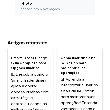
4.5
/
5
Baseado em 6 avaliações
Artigos recentes
POPULARES
POPULARES
Smart Trader Binary:
Como usar sinais na
Guia Completo para
IQ Option para
Opções Binárias
melhorar suas
operações
📊 Descubra como o
📊 Aprenda a
Smart Trader Binary
interpretar e usar os
ajuda a operar
sinais da IQ Option
opções binárias com
para melhorar suas
estratégia e
operações! Entenda
controle, usando as
vantagens, riscos e
melhores práticas e