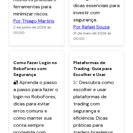
dicas essenciais para
ferramentas para
investir com
minimizar riscos.
segurança.
Por Thiago Martins
Por Rafael Souza
2 de junho de 2026 às
00:00
31 de maio de 2026 às
00:00
POPULARES
POPULARES
Como Fazer Login no
Plataformas de
RoboForex com
Trading: Guia para
Segurança
Escolher e Usar
🔐 Aprenda o passo
💹 Descubra como
a passo para fazer o
escolher e usar
login no RoboForex,
plataformas de
dicas para evitar
trading com
erros comuns e
segurança e
como manter sua
eficiência. Dicas
conta sempre
práticas para
protegida com
traders brasileiros