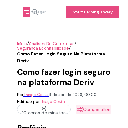
Start Earning Today
/
/
Início
Analises De Corretoras
/
Seguranca Econfiabilidade
Como Fazer Login Seguro Na Plataforma
Deriv
Como fazer login seguro
na plataforma Deriv
Por
Thiago Costa
9 de abr. de 2026, 00:00
Editado por
Thiago Costa
Compartilhar
10 cerca de minutos