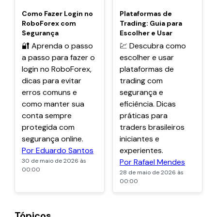
POPULARES
POPULARES
Como Fazer Login no
Plataformas de
RoboForex com
Trading: Guia para
Segurança
Escolher e Usar
🔐 Aprenda o passo
💹 Descubra como
a passo para fazer o
escolher e usar
login no RoboForex,
plataformas de
dicas para evitar
trading com
erros comuns e
segurança e
como manter sua
eficiência. Dicas
conta sempre
práticas para
protegida com
traders brasileiros
segurança online.
iniciantes e
Por Eduardo Santos
experientes.
30 de maio de 2026 às
Por Rafael Mendes
00:00
28 de maio de 2026 às
00:00
Tópicos