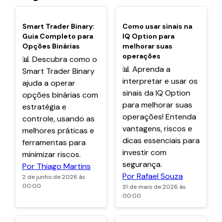
POPULARES
POPULARES
Smart Trader Binary:
Como usar sinais na
Guia Completo para
IQ Option para
Opções Binárias
melhorar suas
operações
📊 Descubra como o
📊 Aprenda a
Smart Trader Binary
interpretar e usar os
ajuda a operar
sinais da IQ Option
opções binárias com
para melhorar suas
estratégia e
operações! Entenda
controle, usando as
vantagens, riscos e
melhores práticas e
dicas essenciais para
ferramentas para
investir com
minimizar riscos.
segurança.
Por Thiago Martins
Por Rafael Souza
2 de junho de 2026 às
00:00
31 de maio de 2026 às
00:00