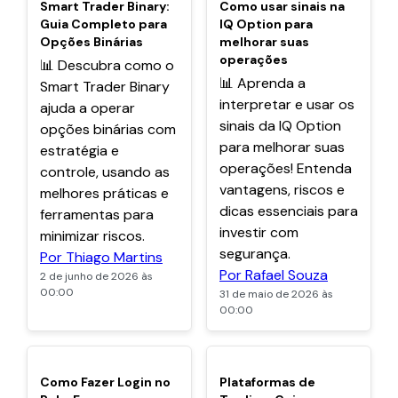
POPULARES
POPULARES
Smart Trader Binary:
Como usar sinais na
Guia Completo para
IQ Option para
Opções Binárias
melhorar suas
operações
📊 Descubra como o
📊 Aprenda a
Smart Trader Binary
interpretar e usar os
ajuda a operar
sinais da IQ Option
opções binárias com
para melhorar suas
estratégia e
operações! Entenda
controle, usando as
vantagens, riscos e
melhores práticas e
dicas essenciais para
ferramentas para
investir com
minimizar riscos.
segurança.
Por Thiago Martins
Por Rafael Souza
2 de junho de 2026 às
00:00
31 de maio de 2026 às
00:00
POPULARES
POPULARES
Como Fazer Login no
Plataformas de