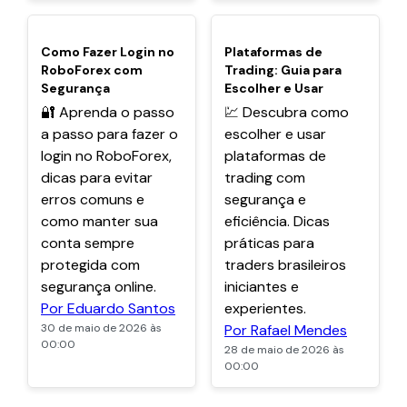
POPULARES
POPULARES
Como Fazer Login no
Plataformas de
RoboForex com
Trading: Guia para
Segurança
Escolher e Usar
🔐 Aprenda o passo
💹 Descubra como
a passo para fazer o
escolher e usar
login no RoboForex,
plataformas de
dicas para evitar
trading com
erros comuns e
segurança e
como manter sua
eficiência. Dicas
conta sempre
práticas para
protegida com
traders brasileiros
segurança online.
iniciantes e
Por Eduardo Santos
experientes.
30 de maio de 2026 às
Por Rafael Mendes
00:00
28 de maio de 2026 às
00:00