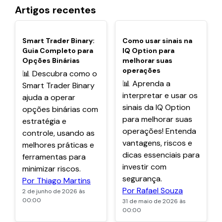
Artigos recentes
POPULARES
POPULARES
Smart Trader Binary:
Como usar sinais na
Guia Completo para
IQ Option para
Opções Binárias
melhorar suas
operações
📊 Descubra como o
📊 Aprenda a
Smart Trader Binary
interpretar e usar os
ajuda a operar
sinais da IQ Option
opções binárias com
para melhorar suas
estratégia e
operações! Entenda
controle, usando as
vantagens, riscos e
melhores práticas e
dicas essenciais para
ferramentas para
investir com
minimizar riscos.
segurança.
Por Thiago Martins
Por Rafael Souza
2 de junho de 2026 às
00:00
31 de maio de 2026 às
00:00