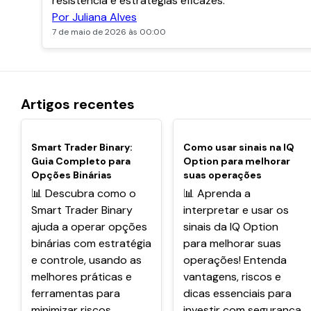
resistência e estratégias eficazes.
Por Juliana Alves
7 de maio de 2026 às 00:00
Artigos recentes
POPULARES
POPULARES
Smart Trader Binary:
Como usar sinais na IQ
Guia Completo para
Option para melhorar
Opções Binárias
suas operações
📊 Descubra como o
📊 Aprenda a
Smart Trader Binary
interpretar e usar os
ajuda a operar opções
sinais da IQ Option
binárias com estratégia
para melhorar suas
e controle, usando as
operações! Entenda
melhores práticas e
vantagens, riscos e
ferramentas para
dicas essenciais para
minimizar riscos.
investir com segurança.