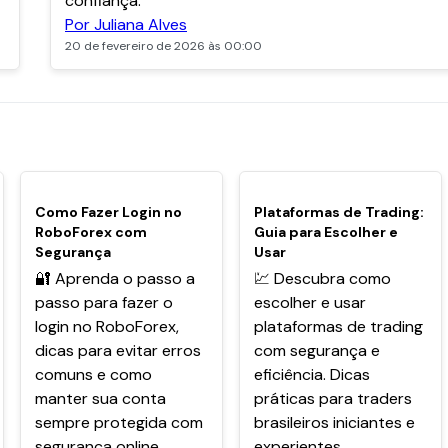
confiança.
Por Juliana Alves
20 de fevereiro de 2026 às 00:00
POPULARES
POPULARES
Como Fazer Login no
Plataformas de Trading:
RoboForex com
Guia para Escolher e
Segurança
Usar
🔐 Aprenda o passo a
💹 Descubra como
passo para fazer o
escolher e usar
login no RoboForex,
plataformas de trading
dicas para evitar erros
com segurança e
comuns e como
eficiência. Dicas
manter sua conta
práticas para traders
sempre protegida com
brasileiros iniciantes e
segurança online.
experientes.