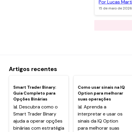
Por Lucas Mart
15 de maio de 202
Artigos recentes
POPULARES
POPULARES
Smart Trader Binary:
Como usar sinais na IQ
Guia Completo para
Option para melhorar
Opções Binárias
suas operações
📊 Descubra como o
📊 Aprenda a
Smart Trader Binary
interpretar e usar os
ajuda a operar opções
sinais da IQ Option
binárias com estratégia
para melhorar suas