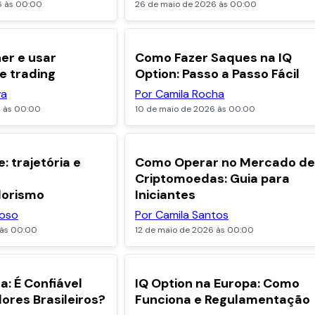
6 às 00:00
26 de maio de 2026 às 00:00
POPULARES
POPULARES
er e usar
Como Fazer Saques na IQ
de trading
Option: Passo a Passo Fácil
va
Por Camila Rocha
6 às 00:00
10 de maio de 2026 às 00:00
: trajetória e
Como Operar no Mercado de
Criptomoedas: Guia para
orismo
Iniciantes
doso
Por Camila Santos
 às 00:00
12 de maio de 2026 às 00:00
POPULARES
POPULARES
a: É Confiável
IQ Option na Europa: Como
dores Brasileiros?
Funciona e Regulamentação