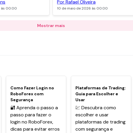
ins
Por Rafael Oliveira
6 às 00:00
10 de maio de 2026 às 00:00
Mostrar mais
POPULARES
POPULARES
Como Fazer Login no
Plataformas de Trading:
RoboForex com
Guia para Escolher e
Segurança
Usar
🔐 Aprenda o passo a
💹 Descubra como
passo para fazer o
escolher e usar
login no RoboForex,
plataformas de trading
dicas para evitar erros
com segurança e