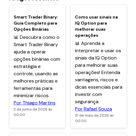
POPULARES
POPULARES
Smart Trader Binary:
Como usar sinais na
Guia Completo para
IQ Option para
Opções Binárias
melhorar suas
operações
📊 Descubra como o
📊 Aprenda a
Smart Trader Binary
interpretar e usar os
ajuda a operar
sinais da IQ Option
opções binárias com
para melhorar suas
estratégia e
operações! Entenda
controle, usando as
vantagens, riscos e
melhores práticas e
dicas essenciais para
ferramentas para
investir com
minimizar riscos.
segurança.
Por Thiago Martins
Por Rafael Souza
2 de junho de 2026 às
00:00
31 de maio de 2026 às
00:00