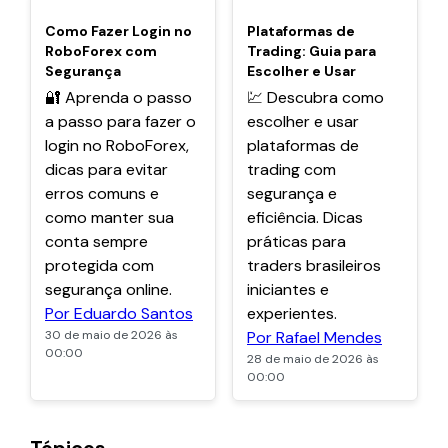
POPULARES
POPULARES
Como Fazer Login no
Plataformas de
RoboForex com
Trading: Guia para
Segurança
Escolher e Usar
🔐 Aprenda o passo
💹 Descubra como
a passo para fazer o
escolher e usar
login no RoboForex,
plataformas de
dicas para evitar
trading com
erros comuns e
segurança e
como manter sua
eficiência. Dicas
conta sempre
práticas para
protegida com
traders brasileiros
segurança online.
iniciantes e
Por Eduardo Santos
experientes.
30 de maio de 2026 às
Por Rafael Mendes
00:00
28 de maio de 2026 às
00:00