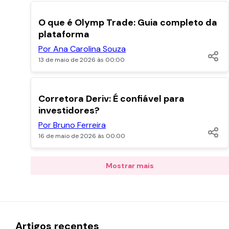
POPULARES
O que é Olymp Trade: Guia completo da
plataforma
Por Ana Carolina Souza
13 de maio de 2026 às 00:00
POPULARES
Corretora Deriv: É confiável para
investidores?
Por Bruno Ferreira
16 de maio de 2026 às 00:00
Mostrar mais
Artigos recentes