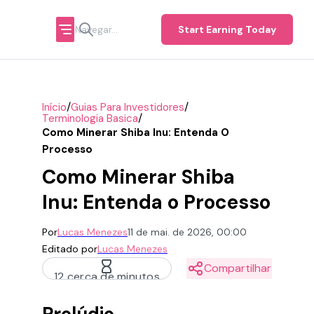
Start Earning Today
/
/
Início
Guias Para Investidores
/
Terminologia Basica
Como Minerar Shiba Inu: Entenda O
Processo
Como Minerar Shiba
Inu: Entenda o Processo
Por
Lucas Menezes
11 de mai. de 2026, 00:00
Editado por
Lucas Menezes
Compartilhar
12 cerca de minutos