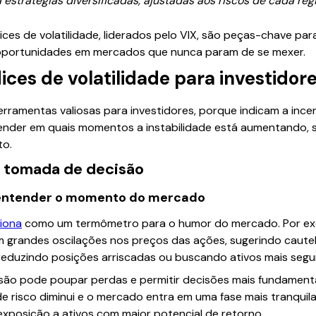
estratégias diversificadas, ajustadas aos riscos de cada regi
ices de volatilidade, liderados pelo VIX, são peças-chave para
r oportunidades em mercados que nunca param de se mexer.
dices de volatilidade para investidor
ferramentas valiosas para investidores, porque indicam a ince
ender em quais momentos a instabilidade está aumentando, si
to.
e tomada de decisão
 entender o momento do mercado
iona
como um termômetro para o humor do mercado. Por exem
m grandes oscilações nos preços das ações, sugerindo caute
eduzindo posições arriscadas ou buscando ativos mais segur
são pode poupar perdas e permitir decisões mais fundamentad
 risco diminui e o mercado entra em uma fase mais tranquil
posição a ativos com maior potencial de retorno.