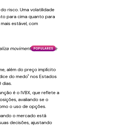
do risco. Uma volatilidade
nto para cima quanto para
 mais estável, com
inaliza movimentação e pode
POPULARES
e, além do preço implícito
ndice do medo" nos Estados
 dias.
unção é o IVBX, que reflete a
osições, avaliando se o
como o uso de opções.
 quando o mercado está
 suas decisões, ajustando