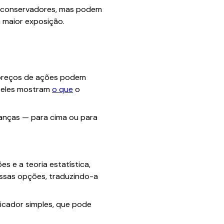
s conservadores, mas podem
 maior exposição.
s preços de ações podem
, eles mostram
o que
o
danças — para cima ou para
s e a teoria estatística,
dessas opções, traduzindo-a
icador simples, que pode