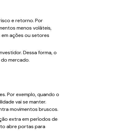
risco e retorno. Por
imentos menos voláteis,
is em ações ou setores
investidor. Dessa forma, o
a do mercado.
ões. Por exemplo, quando o
idade vai se manter.
ntra movimentos bruscos.
ão extra em períodos de
nto abre portas para