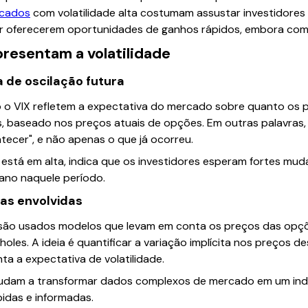
cados
com volatilidade alta costumam assustar investidore
por oferecerem oportunidades de ganhos rápidos, embora com
resentam a volatilidade
 de oscilação futura
mo o VIX refletem a expectativa do mercado sobre quanto o
as, baseado nos preços atuais de opções. Em outras palavras
ecer", e não apenas o que já ocorreu.
X está em alta, indica que os investidores esperam fortes mu
ano naquele período.
as envolvidas
, são usados modelos que levam em conta os preços das opçõe
les. A ideia é quantificar a variação implícita nos preços 
a a expectativa de volatilidade.
judam a transformar dados complexos de mercado em um ind
idas e informadas.