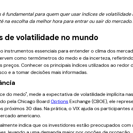
 é fundamental para quem quer usar índices de volatilidade n
té na escolha da melhor hora para entrar ou sair do mercado.
es de volatilidade no mundo
são instrumentos essenciais para entender o clima dos merca
s servem como termômetros do medo e da incerteza, refletin
s preços. Conhecer os principais índices utilizados ao redor
risco e a tomar decisões mais informadas.
ância
ce do medo", mede a expectativa de volatilidade implícita n
ado pela Chicago Board
Options
Exchange (CBOE), ele repres
os próximos 30 dias. Na prática, o VIX ajuda os participantes
mercado americano.
ralmente indica que os investidores estão preocupados com 
es, levando a uma demanda maior por opções de proteção. Já