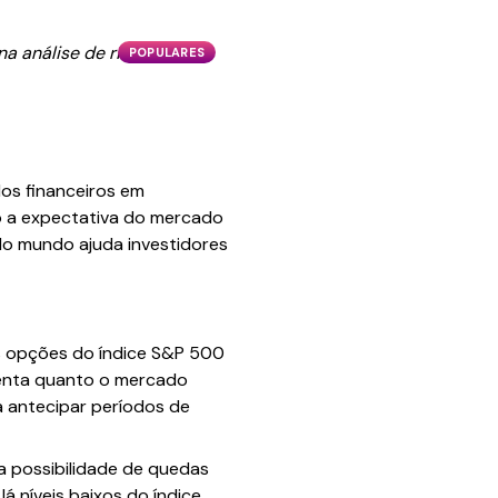
a análise de risco,
POPULARES
dos financeiros em
do a expectativa do mercado
 do mundo ajuda investidores
as opções do índice S&P 500
enta quanto o mercado
 a antecipar períodos de
a possibilidade de quedas
 níveis baixos do índice