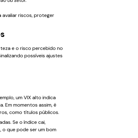
ão ou setor.
 avaliar riscos, proteger
es
rteza e o risco percebido no
nalizando possíveis ajustes
plo, um VIX alto indica
la. Em momentos assim, é
os, como títulos públicos.
as. Se o índice cai,
a, o que pode ser um bom