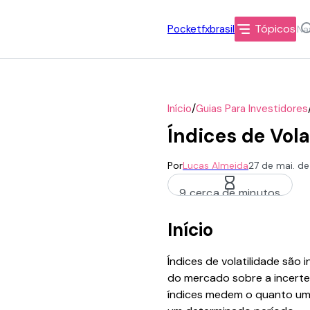
Tópicos
Pocketfxbrasil
/
Início
Guias Para Investidores
Índices de Vol
Por
Lucas Almeida
27 de mai. d
9 cerca de minutos
Início
Índices de volatilidade são
do mercado sobre a incertez
índices medem o quanto um 